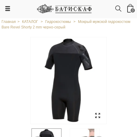
0
Главная
>
КАТАЛОГ
>
Гидрокостюмы
>
Мокрый мужской гидрокостюм
Bare Revel Shorty 2 mm черно-серый