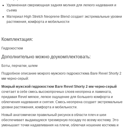
Удлиненная сверхмощная задняя молния для легкого надевания и
съема
Материал High Stretch Neoprene Blend создает экстремальные уровни
растяжения, комфорта и мобильности
Комплектация:
Гидрокостюм
Дополнительно можно доукомплектовать:
Боты, перчатки, шлем
Подробное описание мокрого мужского гидрокостюма Bare Revel Shorty 2
мм черно-серый:
Мокрый мужской гидрокостюм Bare Revel Shorty 2 мм черно-серый
сочетает в себе смесь высокопрочных слоев неопрена и ламината,
придавая Revel мягкое, легкое ощущение для большего комфорта и
облегчения надевания и снятия. Смесь неопрена создает экстремальные
уровни растяжения, комфорта и мобильности.
Новый анатомически правильный рисунок в области плеч и шеи
обеспечивает выдающуюся трехмерную посадку по всему костюму. Это
уменьшает точки надавливания на плечи, облегчая ношение костюма и