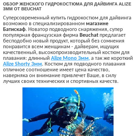
ОБЗОР ЖЕНСКОГО ГИДРОКОСТЮМА ДЛЯ ДАЙВИНГА ALIZE
3ММ ОТ BEUCHAT
Суперсовременный купить гидрокостюм для дайвинга
возможно в специализированном
магазине
Батискаф
. Новатор подводного снаряжения, супер
популярная французская фирма
Beuchat
предлагает
бесподобно новый продукт, который без сомнения
понравится всем женщинам - дайверам, ищущих
качественный, высокопроизводительный костюм для
плавания: длинный
Alize Mono 3
мм
,
а так же
короткий
Alize Shorty 3
мм
. Костюм для подводного плавания
отличное соотношение имеет цена качество,
наверняка он внимание привлечет Ваше, в силу
лучших своих технических и спортивных качеств.