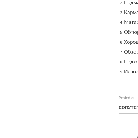
Подм
Карма
Матер
Обтю
Хорош
Обзо
Подхо
Испол
Posted on
СОПУТС