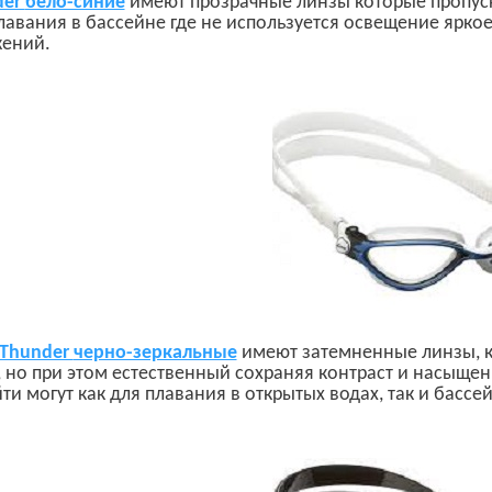
der
бело-синие
имеют прозрачные линзы которые пропуск
лавания в бассейне где не используется освещение яркое
ений.
Thunder
черно-зеркальные
имеют затемненные линзы, к
, но при этом естественный сохраняя контраст и насыщен
ти могут как для плавания в открытых водах, так и басс