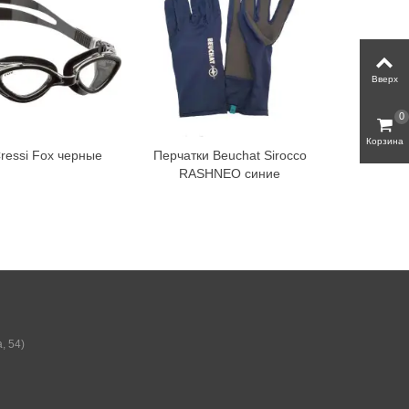
Вверх
0
Корзина
ressi Fox черные
Перчатки Beuchat Sirocco
RASHNEO синие
, 54)