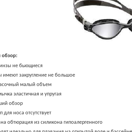
 обзор:
инзы не бьющиеся
 имеют закругление не большое
асочный малый объем
ычка эластичная и упругая
ший обзор
п для носа отсутствует
на обтюрация из силикона гипоалергенного
дят идеально для плавания на открытой воде и бассейн