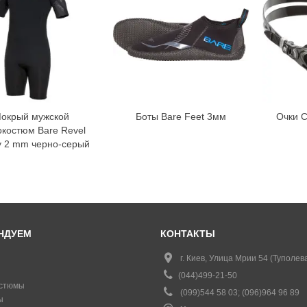
окрый мужской
Боты Bare Feet 3мм
Очки C
окостюм Bare Revel
y 2 mm черно-серый
НДУЕМ
КОНТАКТЫ
г. Киев, Улица Мрии 54 (Туполева
(044)499-21-50
стюмы
(099)544 58 03; (096)964 96 89
ы