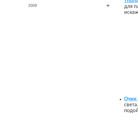
Thun
2009
для п
искаж
Очки
света
подой