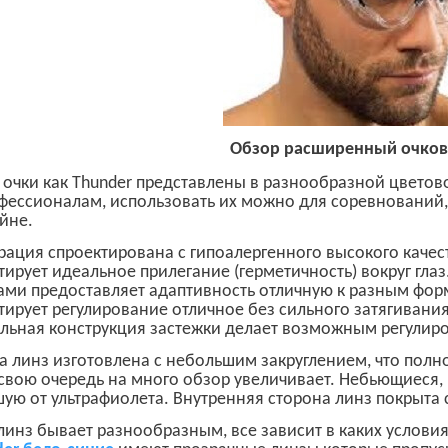
Обзор расширенный очко
 очки как
Thunder
представлены в разнообразной цветово
фессионалам, использовать их можно для соревнований, 
йне.
ация спроектирована с гипоалергенного высокого качест
тирует идеальное прилегание (герметичность) вокруг гла
ами предоставляет адаптивность отличную к разным фо
тирует регулирование отличное без сильного затягивани
льная конструкция застежки делает возможным регулир
 линз изготовлена с небольшим закруглением, что полн
 свою очередь на много обзор увеличивает. Небьющиеся
ую от ультрафиолета. Внутренняя сторона линз покрыт
линз бывает разнообразным, все зависит в каких условия