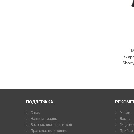
М
гидр
Short
ПОДДЕРЖКА
РЕКОМЕ
О нас
Маски
Наши магазины
Ласты
Безопасность платежей
Гидроко
Правовое положение
Прибор