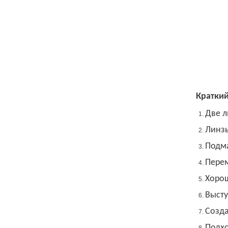
Краткий
Две л
Линзы
Подм
Перем
Хоро
Высту
Созда
Подхо