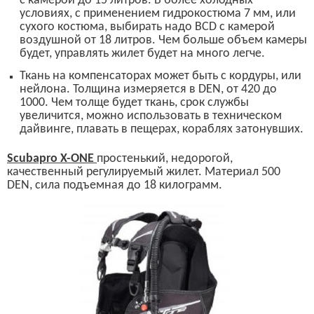
с камерой до 15 литров. В более холодных
условиях, с применением гидрокостюма 7 мм, или
сухого костюма,
выбирать надо
BCD
с камерой
воздушной от 18 литров. Чем больше объем камеры
будет, управлять жилет будет на много легче.
Т
кань на компенсаторах может быть с кордуры, или
нейлона. Толщина измеряется в
DEN,
от 420 до
1000. Чем толще будет ткань, срок службы
увеличится, можно использовать в техническом
дайвинге, плавать в пещерах, кораблях затонувших.
Scubapro X-ONE
простенький, недорогой,
качественный регулируемый жилет. Материал 500
DEN,
сила подъемная до 18 килограмм.