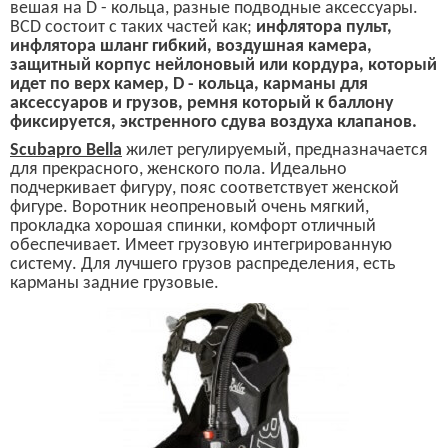
вешая на D
-
кольца, разны
е
подводны
е
аксессуар
ы
.
BCD
состоит с таких частей как;
инфлятора пульт,
инфлятора шланг гибкий,
воздушная камера,
защитный корпус нейлоновый или кордура, который
идет по верх камер,
D -
кольца, карманы для
аксессуаров и грузов, ремня который к баллону
фиксируется,
экстренного сдува воздуха клапанов.
S
cubapro Bella
жилет регулируемый, предназначается
для прекрасного, женского пола. Идеально
подчеркивает фигуру, пояс соответствует женской
фигуре. Воротник неопреновый очень мягкий,
прокладка хорошая спинки, комфорт отличный
обеспечивает. Имеет грузовую интегрированную
систему.
Для лучшего грузов распределения, есть
карманы задние грузовые.