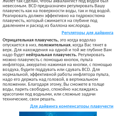
Ж
илет так сделан, чтобы аквалангист под водой был
невесомым.
BCD
предназначен регулировать Вашу
плавучесть как на поверхности воды, так и под водой.
Реагировать должен эффективно на
гидрокостюма
плавучесть, который сжимается на глубине под
давлением и расход из баллона
кислорода
.
Р
егуляторы для дайвинга
Отрицательная плавучесть,
это когда водолаз
опускается в низ,
положительная
, когда Вас тянет в
верх. Для нахождения на одной и той же глубине Вам
надо будет
нейтральная плавучесть.
Регулировать
можно плавучесть с помощью кнопок, пульта
инфлятора,
аккуратно нажимая на кнопки,
с помощью
воздуха, будите поддувать или сдувать
BCD.
Для
нормальной, эффективной работы инфлятора пульта,
надо его держать над головой, в вертикальном
положении. Благодаря этому, Вы сможете в толще
воды, парить свободно, спокойно наслаждаясь
красотами под водными, или сложные задачи
технические, свои решать.
Д
ля дайвинга компенсаторы плавучести