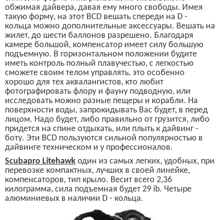
обжимая дайвера, давая ему много свободы. Имея
такую форму, на этот
BCD
вешать спереди на
D -
кольца можно дополнительные аксессуары. Вешать на
жилет, до шести баллонов разрешено. Благодаря
камере большой, компенсатор имеет силу большую
подъемную. В горизонтальном положении будите
иметь контроль полный плавучестью, с легкостью
сможете своим телом управлять, это особенно
хорошо для тех аквалангистов, кто любит
фотографировать флору и фауну подводную, или
исследовать можно разные пещеры и корабли. На
поверхности воды, запрокидывать Вас будет, в перед
лицом. Надо будет, либо правильно от грузится, либо
придется на спине отдыхать, или плыть к дайвинг -
боту. Эти
BCD
пользуются сильной популярностью в
дайвинге техническом и у профессионалов.
Scubapro Litehawk
один из самых легких, удобных, при
перевозке компактных, лучших в своей линейке,
компенсаторов, тип крыло. Весит всего 2,36
килограмма, сила подъемная будет 29
ib.
Четыре
алюминиевых в наличии
D
- кольца.