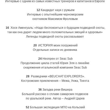
Интервью с одним из самых известных тренеров и капитанов в Европе
12
Кандидат наук с ружьем
Интервью с опытнейшим черноморским
охотником Максимом Фроловым
16
Хосе Аменгуаль: «Надо беспокоиться о будущем подводной охоты,
так как она дарит людям много положительных эмоций и здоровья»
Легенды подводной охоты рассказывают
20
ИСТОРИЯ моих погружений
Отдельные записи из дневника
24
Неопрен от Seac Sub
Продолжение цикла статей Юрия Эля о линейке
снаряжения итальянской компании Seac Sub
28
Разведчики «BEUCHAT EXPLORERS».
Костромские приключения – Межа, Унжа, Тоехта
36
Загадка реки Вишера
Большой рассказ о сплаве самарских подвохов
по уральской реке. Автор – Андрей Царев
52
Большая экспедиция МПО на Кольский