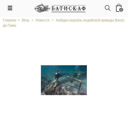
0
Главная
>
Blog
>
Новости
>
Найден корабль индийской армады Васко
да Гамы