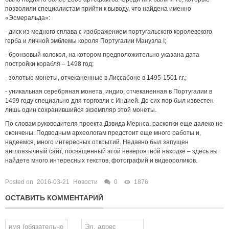
позволили специалистам прийти к выводу, что найдена именно
«Эсмеральда»:
- диск из медного сплава с изображением португальского королевского
герба и личной эмблемы короля Португалии Мануэла I;
- бронзовый колокол, на котором предположительно указана дата
постройки корабля – 1498 год;
- золотые монеты, отчеканенные в Лиссабоне в 1495-1501 г.г.;
- уникальная серебряная монета, индио, отчеканенная в Португалии в
1499 году специально для торговли с Индией. До сих пор был известен
лишь один сохранившийся экземпляр этой монеты.
По словам руководителя проекта Дэвида Мернса, раскопки еще далеко не
окончены. Подводным археологам предстоит еще много работы и,
надеемся, много интересных открытий. Недавно был запущен
англоязычный сайт, посвященный этой невероятной находке – здесь вы
найдете много интересных текстов, фотографий и видеороликов.
Posted on
2016-03-21
Новости
0
1876
ОСТАВИТЬ КОММЕНТАРИЙ