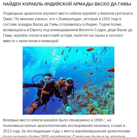
НАЙДЕН КОРАБЛЬ ИНДИЙСКОЙ АРМАДЫ ВАСКО ДА ГАМЫ
Подводные археологи изучают место гибели корабля у берегов султаната
Оман. По мнению ученых, это «Эсмеральда», которая в 1502 году в
составе эскадры Васко да Гамы отправилась в Индию. Годом позже,
возвращаясь в Европу под командованием Висенте Содри, дяди Васко да
Гамы, корабль попал в жестокий шторм, налетел на скалы и затонул
вместе с капитаном и командой.
Впервые место гибели корабля было обнаружено в 1998 г., но
полномасштабные археологические исследования начались только в
2013 году. За последующие годы с места кораблекрушения археологами
было поднято более 2800 артефактов. Среди них были и те, которые