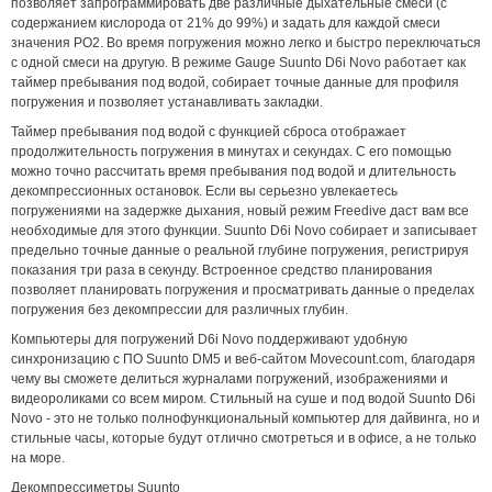
позволяет запрограммировать две различные дыхательные смеси (с
содержанием кислорода от 21% до 99%) и задать для каждой смеси
значения PO2. Во время погружения можно легко и быстро переключаться
с одной смеси на другую. В режиме Gauge Suunto D6i Novo работает как
таймер пребывания под водой, собирает точные данные для профиля
погружения и позволяет устанавливать закладки.
Таймер пребывания под водой с функцией сброса отображает
продолжительность погружения в минутах и секундах. С его помощью
можно точно рассчитать время пребывания под водой и длительность
декомпрессионных остановок. Если вы серьезно увлекаетесь
погружениями на задержке дыхания, новый режим Freedive даст вам все
необходимые для этого функции. Suunto D6i Novo собирает и записывает
предельно точные данные о реальной глубине погружения, регистрируя
показания три раза в секунду. Встроенное средство планирования
позволяет планировать погружения и просматривать данные о пределах
погружения без декомпрессии для различных глубин.
Компьютеры для погружений D6i Novo поддерживают удобную
синхронизацию с ПО Suunto DM5 и веб-сайтом Movecount.com, благодаря
чему вы сможете делиться журналами погружений, изображениями и
видеороликами со всем миром. Стильный на суше и под водой Suunto D6i
Novo - это не только полнофункциональный компьютер для дайвинга, но и
стильные часы, которые будут отлично смотреться и в офисе, а не только
на море.
Декомпрессиметры Suunto