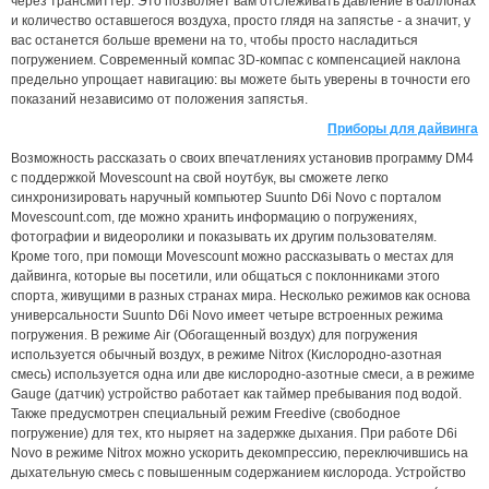
через трансмиттер. Это позволяет вам отслеживать давление в баллонах
и количество оставшегося воздуха, просто глядя на запястье - а значит, у
вас останется больше времени на то, чтобы просто насладиться
погружением. Современный компас 3D-компас с компенсацией наклона
предельно упрощает навигацию: вы можете быть уверены в точности его
показаний независимо от положения запястья.
Приборы для дайвинга
Возможность рассказать о своих впечатлениях установив программу DM4
с поддержкой Movescount на свой ноутбук, вы сможете легко
синхронизировать наручный компьютер Suunto D6i Novo с порталом
Movescount.com, где можно хранить информацию о погружениях,
фотографии и видеоролики и показывать их другим пользователям.
Кроме того, при помощи Movescount можно рассказывать о местах для
дайвинга, которые вы посетили, или общаться с поклонниками этого
спорта, живущими в разных странах мира. Несколько режимов как основа
универсальности Suunto D6i Novo имеет четыре встроенных режима
погружения. В режиме Air (Обогащенный воздух) для погружения
используется обычный воздух, в режиме Nitrox (Кислородно-азотная
смесь) используется одна или две кислородно-азотные смеси, а в режиме
Gauge (датчик) устройство работает как таймер пребывания под водой.
Также предусмотрен специальный режим Freedive (свободное
погружение) для тех, кто ныряет на задержке дыхания. При работе D6i
Novo в режиме Nitrox можно ускорить декомпрессию, переключившись на
дыхательную смесь с повышенным содержанием кислорода. Устройство