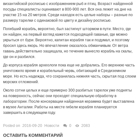
византийской росписью с изображением рыб и птиц. Возраст найденной
посуды специалисты оценивают в 800-900 лет. Вся она лежит на дне на
участке 15 на 20 метров. Среди находок есть целые наборы – разные по
размеру тарелки с одинаковой по цвету и дизайну росписью.
Погибший корабль, вероятно, был застигнут штормом в пути. Место, где
он найден, на первый взгляд кажется подходящей гаванью, где можно
укрыться от бури. Вероятно, капитан корабля так и подумал, и поэтому
бросил здесь якорь. Но впечатление оказалось обманчивым. От ветра
гавань действительно защищала, но течение вынесло корабль на скалы,
где он и разбился.
До корпуса корабля археологи пока еще не добрались. Его верхнюю часть
уничтожило время и корабельный червь, обитающий в Средиземном
море. Но есть надежда, что сохранилась нижняя часть, скрытая под слоем
морских отложений.
Около сотни целых и еще примерно 300 разбитых тарелок уже подняты
на поверхность, сейчас они проходят специальную обработку в
лаборатории. После консервации найденная керамика будет выставлена
в музее Анталии. Работы на месте гибели корабля планируется
завершить в следующем году.
Posted on
2016-09-20
Новости
0
2083
ОСТАВИТЬ КОММЕНТАРИЙ