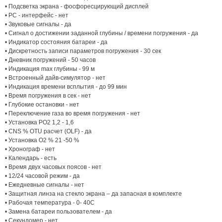
• Подсветка экрана - фосфоресцирующий дисплей
• PC - интерфейс - нет
• Звуковые сигналы - да
• Сигнал о достижении заданной глубины / времени погружения - да
• Индикатор состояния батареи - да
• Дискретность записи параметров погружения - 30 сек
• Дневник погружений - 50 часов
• Индикация max глубины - 99 м
• Встроенный дайв-симулятор - нет
• Индикация времени всплытия - до 99 мин
• Время погружения в сек - нет
• Глубокие остановки - нет
• Переключение газа во время погружения - нет
• Установка PO2 1,2 - 1,6
• CNS % OTU расчет (OLF) - да
• Установка O2 % 21 -50 %
• Хронограф - нет
• Календарь - есть
• Время двух часовых поясов - нет
• 12/24 часовой режим - да
• Ежедневные сигналы - нет
• Защитная линза на стекло экрана – да запасная в комплекте
• Рабочая температура - 0- 40С
• Замена батареи пользователем - да
• Секундомер - нет