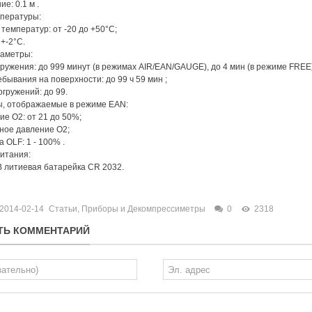
е: 0.1 м .
мпературы:
 температур: от -20 до +50°С;
 +-2°С.
раметры:
гружения: до 999 минут (в режимах AIR/EAN/GAUGE), до 4 мин (в режиме FREE)
ебывания на поверхности: до 99 ч 59 мин ;
огружений: до 99.
, отображаемые в режиме EAN:
ие О2: от 21 до 50%;
ное давление О2;
а OLF: 1 - 100% .
итания:
 В литиевая батарейка CR 2032.
2014-02-14
Статьи
,
Приборы и Декомпрессиметры
0
2318
ТЬ КОММЕНТАРИЙ