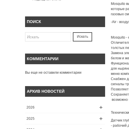
Mosquito в
которые р
газовых см
ПОИСК
-Air - воз
Искать
Mosquito -
Отличитель
толстых пе
Замена эле
белом и же
КОММЕНТАРИИ
Функционал
для ныряни
Вы еще не оставили комментарии
меню комп
Снабжен д
сигналы тр
Позволяет 
АРХИВ НОВОСТЕЙ
Сохраняет
возможно 
2026
Технически
2025
Датчик глу
- рабочий 