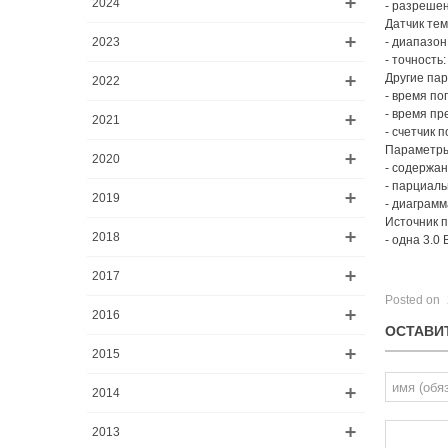
2024
- разрешени
Датчик те
2023
- диапазон
- точность:
Другие па
2022
- время по
- время пр
2021
- счетчик п
Параметры
2020
- содержан
- парциаль
2019
- диаграмм
Источник п
2018
- одна 3.0
2017
Posted on
2016
ОСТАВИ
2015
2014
2013