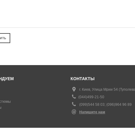
НДУЕМ
КОНТАКТЫ
г. Киев, Улица Мрии 54 (Туполева
(044)499-21-50
стюмы
(099)544 58 03; (096)964 96 89
ы
Напишите нам