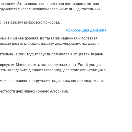
ользовании. Эта модель расширила ряд декомпрессиметров,
огружениях с использованием различных ДГС (дыхательных
ing (без режима цифрового прибора).
Приборы для дайвинга
начит и менее дорогая, но такая же надежная и полезная.
вающие доступ ко всем функциям декомпрессиметра даже в
льно. В 2003 году корпус выполняется в 3х цветах: черном,
орпусом. Можно носить как спортивные часы. Есть функция
ь на задержке дыхания (freediving) для этого есть функция в
ую информацию о погружении, подает звуковые и визуальные
есткости декомпрессионного алгоритма;