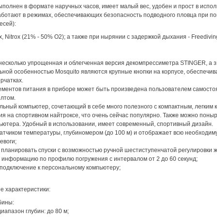
ыполнен в формате наручных часов, имеет малый вес, удобен и прост в исп
аботают в режимах, обеспечивающих безопасность подводного пловца при п
есей):
дух, Nitrox (21% - 50% O2); а также при нырянии с задержкой дыхания - Freediv
 несколько упрощенная и облегченная версия декомпрессиметра STINGER, а з
ной особенностью Mosquito являются крупные кнопки на корпусе, обеспечи
рчатках.
ментов питания в приборе может быть произведена пользователем самостояте
лтом.
ьный компьютер, сочетающий в себе много полезного с компактным, легким к
я на спортивном найтроксе, что очень сейчас популярно. Также можно понырят
ьютера. Удобный в использовании, имеет современный, спортивный дизайн.
атчиком температуры, глубиномером (до 100 м) и отображает всю необходим
евоги;
планировать спуски с возможностью ручной шестиступенчатой регулировки ж
 информацию по профилю погружения с интервалом от 2 до 60 секунд;
подключение к персональному компьютеру;
е характеристики:
бины:
диапазон глубин: до 80 м;