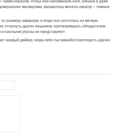
» таким образом, чтобы они напоминали ноги, клешни и даже
 довершение маскировки, каракатица меняла окраску – темные
 по размеру аквариум, и когда она охотилась на мелкую
ям: отпугнуть других хищников, притворившись обладателем
к-отшельник угрозы не представляет.
нает каждый дайвер, когда-либо пытавшийся разглядеть удачно