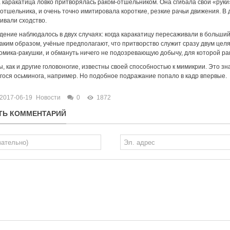
каракатица ловко притворялась раком-отшельником. Она сгибала свои «руки
 отшельника, и очень точно имитировала короткие, резкие рачьи движения. В
ивали сходство.
дение наблюдалось в двух случаях: когда каракатицу пересаживали в больший
аким образом, учёные предполагают, что притворство служит сразу двум цел
омика-ракушки, и обмануть ничего не подозревающую добычу, для которой ра
, как и другие головоногие, известны своей способностью к мимикрии. Это з
ося осьминога, например. Но подобное подражание попало в кадр впервые.
2017-06-19
Новости
0
1872
ТЬ КОММЕНТАРИЙ