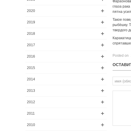
Фараонова 
глаза рака
2020
пятна усил
Такое пове
2019
рыбёшку. Т
твердого д
2018
Каракатицы
спрятавшег
2017
Posted on
2016
ОСТАВИ
2015
2014
2013
2012
2011
2010