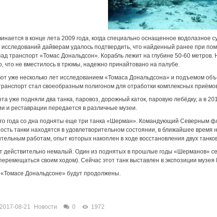
инается в конце лета 2009 года, когда специально оснащенное водолазное с
 исследований дайверам удалось подтвердить, что найденный ранее при пом
зад транспорт «Томас Дональдсон». Корабль лежит на глубине 50-60 метров
то, что не вместилось в трюмы, надежно принайтовано на палубе.
вот уже несколько лет исследованием «Томаса Дональдсона» и подъемом объ
транспорт стал своеобразным полигоном для отработки комплексных приёмов
та уже подняли два танка, паровоз, дорожный каток, паровую лебёдку, а в 20
и и реставрации передается в различные музеи.
ого года со дна подняты еще три танка «Шерман». Командующий Северным 
ость танки находятся в удовлетворительном состоянии, в ближайшее время 
тельным работам, опыт которых накоплен в ходе восстановления двух танко
т действительно немалый. Один из поднятых в прошлые годы «Шерманов» се
перемещаться своим ходом). Сейчас этот танк выставлен в экспозиции музея
 «Томасе Дональдсоне» будут продолжены.
2017-08-21
Новости
0
1972