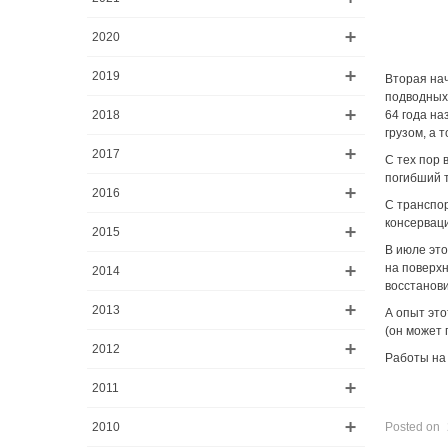
2020
2019
Вторая нач
подводных
2018
64 года на
грузом, а 
2017
С тех пор 
погибший 
2016
С транспор
консерваци
2015
В июле эт
на поверхн
2014
восстанови
2013
А опыт это
(он может 
2012
Работы на
2011
2010
Posted on