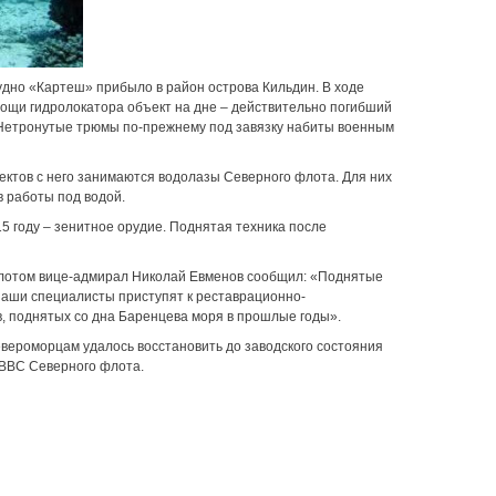
удно «Картеш» прибыло в район острова Кильдин. В ходе
ощи гидролокатора объект на дне – действительно погибший
. Нетронутые трюмы по-прежнему под завязку набиты военным
ектов с него занимаются водолазы Северного флота. Для них
 работы под водой.
15 году – зенитное орудие. Поднятая техника после
флотом вице-адмирал Николай Евменов сообщил: «Поднятые
наши специалисты приступят к реставрационно-
в, поднятых со дна Баренцева моря в прошлые годы».
вероморцам удалось восстановить до заводского состояния
 ВВС Северного флота.