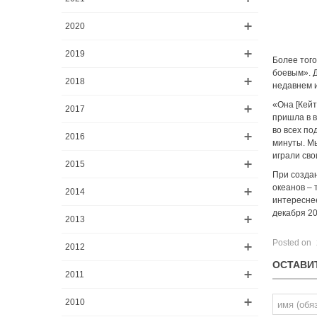
2020
2019
Более того
боевым». Д
2018
недавнем и
«Она [Кейт
2017
пришла в в
во всех по
2016
минуты. Мы
играли сво
2015
При созда
океанов – 
2014
интереснее
декабря 20
2013
Posted on
2012
ОСТАВИ
2011
2010