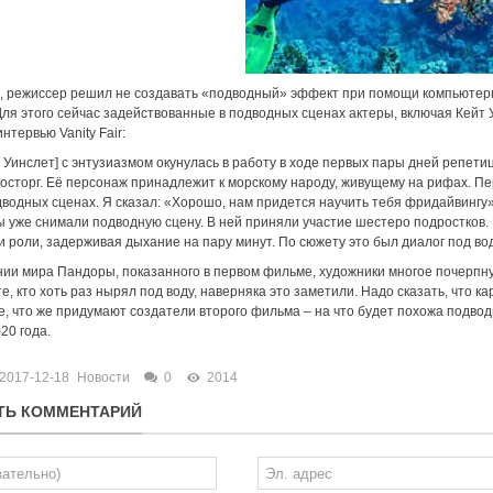
, режиссер решил не создавать «подводный» эффект при помощи компьютерно
ля этого сейчас задействованные в подводных сценах актеры, включая Кейт У
нтервью Vanity Fair:
 Уинслет] с энтузиазмом окунулась в работу в ходе первых пары дней репетиц
осторг. Её персонаж принадлежит к морскому народу, живущему на рифах. Пе
дводных сценах. Я сказал: «Хорошо, нам придется научить тебя фридайвингу
 уже снимали подводную сцену. В ней приняли участие шестеро подростков. 
и роли, задерживая дыхание на пару минут. По сюжету это был диалог под вод
нии мира Пандоры, показанного в первом фильме, художники многое почерп
те, кто хоть раз нырял под воду, наверняка это заметили. Надо сказать, что 
, что же придумают создатели второго фильма – на что будет похожа подвод
20 года.
2017-12-18
Новости
0
2014
ТЬ КОММЕНТАРИЙ