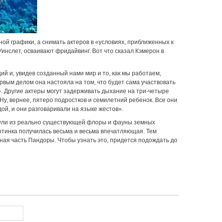
й графики, а снимать актеров в «условиях, приближенных к
инслет, осваивают фридайвинг. Вот что сказал Кэмерон в
ий и, увидев созданный нами мир и то, как мы работаем,
рвым делом она настояла на том, что будет сама участвовать
». Другие актеры могут задерживать дыхание на три-четыре
Ну, вернее, пятеро подростков и семилетний ребенок. Все они
ой, и они разговаривали на языке жестов».
нули из реально существующей флоры и фауны земных
картинка получилась весьма и весьма впечатляющая. Тем
ная часть Пандоры. Чтобы узнать это, придется подождать до