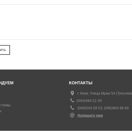
НДУЕМ
КОНТАКТЫ
г. Киев, Улица Мрии 54 (Туполева
(044)499-21-50
стюмы
(099)544 58 03; (096)964 96 89
ы
Напишите нам