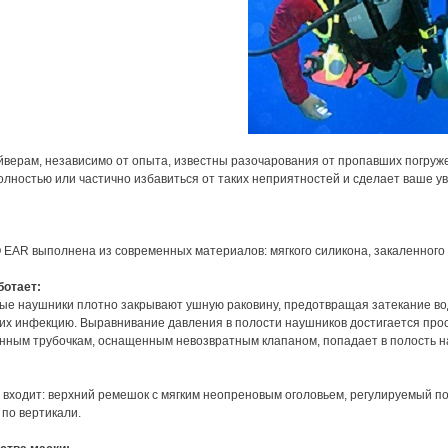
верам, независимо от опыта, известны разочарования от пропавших погружен
лностью или частично избавиться от таких неприятностей и сделает ваше 
EAR выполнена из современных материалов: мягкого силикона, закаленного с
ботает:
ые наушники плотно закрывают ушную раковину, предотвращая затекание вод
 инфекцию. Выравнивание давления в полости наушников достигается прост
нным трубочкам, оснащенным невозвратным клапаном, попадает в полость н
 входит: верхний ремешок с мягким неопреновым оголовьем, регулируемый п
 по вертикали.