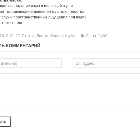
тва маски:
щает попадание воды и инфекций в уши
ает выравнивание давления в ушных полостях
 слух и пространственные ощущения под водой
отерю тепла
2018-01-23
Статьи
,
Ласты, Маски и трубки
0
2402
ТЬ КОММЕНТАРИЙ