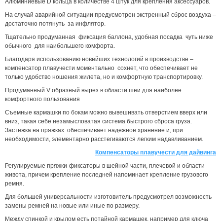
Алюминиевые D кольца в количестве 4 штук для крепления аксессуаров.
На случай аварийной ситуации предусмотрен экстренный сброс воздуха –
достаточно потянуть за инфлятор.
Тщательно продуманная фиксация баллона, удобная посадка чуть ниже
обычного для наибольшего комфорта.
Благодаря использованию новейших технологий в производстве –
компенсатор плавучести моментально сохнет, что обеспечивает не
только удобство ношения жилета, но и комфортную транспортировку.
Продуманный V образный вырез в области шеи для наиболее
комфортного пользования
Съемные кармашки по бокам можно вывешивать отверстием вверх или
вниз, такая себе незамысловатая система быстрого сброса груза.
Застежка на пряжках обеспечивает надежное хранение и, при
необходимости, элементарно расстегиваются легким надавливанием.
Компенсаторы плавучести для дайвинга
Регулируемые пряжки-фиксаторы в шейной части, плечевой и области
живота, причем крепление последней напоминает крепление грузового
ремня.
Для большей универсальности изготовитель предусмотрел возможность
замены ремней на новые или иные по размеру.
Между спинкой и крылом есть потайной кармашек, например для ключа