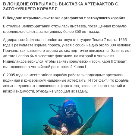
В ЛОНДОНЕ ОТКРЫЛАСЬ ВЫСТАВКА АРТЕФАКТОВ С
ЗАТОНУВШЕГО КОРАБЛЯ
В Лондоне открылась выставка артефактов с затонувшего корабля
В столице Великобритании открылась выставка, посвященная кораблю
королевского флота, затонувшему более 350 лет назад.
Адмиральский флагман London затонул в эстуарии Темзы 7 марта 1665
года в результате взрыва пороха, унеся с собой на дно около 300 человек.
Причины таинственного взрыва до сих пор точно неизвестны. За пять лет
до того London был в составе флотилии, на которой в Англию из
Нидерландов вернулся, чтобы занять королевский трон, Карл II Стюарт,
сын казненного Английской революцией Карла I.
С 2005 года на месте гибели корабля работали подводные археологи,
поднимая и консервируя найденные артефакты. И тот факт, что корабль
лежит недалеко от оживленного фарватера, в зоне сильных течений и
низкой видимости, отнюдь не упрощал их задачу.