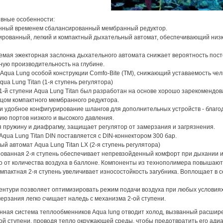
ивные особенности:
нный временем сбалансированный мембранный редуктор.
ированный, легкий и компактный дыхательный автомат, обеспечивающий низк
емая эжекторная заслонка дыхательного автомата снижает вероятность пост
ую производительность на глубине.
 Aqua Lung особой конструкции Comfo-Bite (TM), снижающий уставаемость ч
qua Lung Titan (1-я ступень регулятора)
1-й ступени Aqua Lung Titan был разработан на основе хорошо зарекомендов
цом компактного мембранного редуктора.
 и удобное конфигурирование шлангов для дополнительных устройств - благ
ю портов низкого и высокого давления.
 пружину и диафрагму, защищает регулятор от замерзания и загрязнения.
Aqua Lung Titan DIN поставляется с DIN-коннектором 300 бар.
й автомат Aqua Lung Titan LX (2-я ступень регулятора)
ованная 2-я ступень обеспечивает непревзойденный комфорт при дыхании и
 от количества воздуха в баллоне. Компоненты из технополимера повышают 
омпактная 2-я ступень увеличивает износостойкость загубника. Воплощает в
нтури позволяет оптимизировать режим подачи воздуха при любых условиях 
ерзания легко счищает наледь с механизма 2-ой ступени.
нная система теплообменников Aqua lung отводит холод, вызванный расшир
ой ступени, проводя тепло окружающей среды, чтобы предотвратить его ади