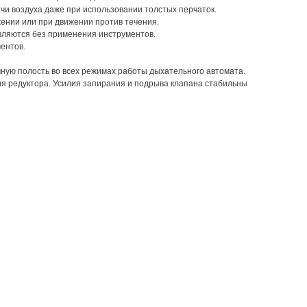
и воздуха даже при использовании толстых перчаток.
ении или при движении против течения.
твляются без применения инструментов.
ентов.
очную полость во всех режимах работы дыхательного автомата.
ия редуктора. Усилия запирания и подрыва клапана стабильны