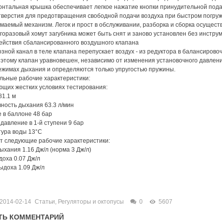
нтальная крышка обеспечивает легкое нажатие кнопки принудительной подач
тверстия для предотвращения свободной подачи воздуха при быстром погруж
маемый механизм. Легок и прост в обслуживании, разборка и сборка осущес
оразовый хомут загубника может быть снят и заново установлен без инструм
ействия сбалансированного воздушного клапана
озной канал в теле клапана перепускает воздух - из редуктора в балансиров
этому клапан уравновешен, независимо от изменения установочного давлен
ежимах дыхания и определяются только упругостью пружины.
льные рабочие характеристики:
ющих жестких условиях тестирования:
81.1 м
ность дыхания 63.3 л/мин
 в баллоне 48 бар
давление в 1-й ступени 9 бар
тура воды 13°С
т следующие рабочие характеристики:
ыхания 1.16 Дж/л (норма 3 Дж/л)
доха 0.07 Дж/л
ыдоха 1.09 Дж/л
2014-02-14
Статьи
,
Регуляторы и октопусы
0
5607
ТЬ КОММЕНТАРИЙ