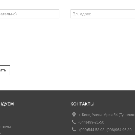
НДУЕМ
КОНТАКТЫ
г. Киев, Улица Мрии 54 (Туполева
(044)499-21-50
стюмы
(099)544 58 03; (096)964 96 89
ы