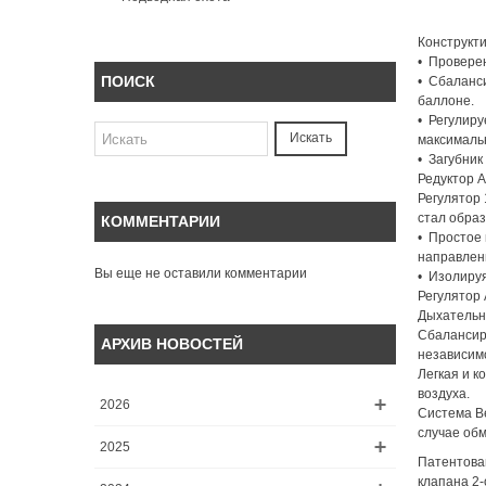
Конструкт
• Провере
ПОИСК
• Сбаланс
баллоне.
• Регулиру
Искать
максимальн
• Загубник
Редуктор A
Регулятор 
стал образ
КОММЕНТАРИИ
• Простое
направлени
Вы еще не оставили комментарии
• Изолируя
Регулятор 
Дыхательны
Сбалансир
АРХИВ НОВОСТЕЙ
независимо
Легкая и к
воздуха.
2026
Система Ве
случае обм
2025
Патентова
клапана 2-