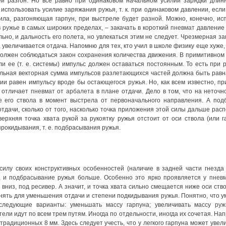
й разгон. Но все равно при одинаковом начальном усилии зарядки дли
 использовать усилие заряжания
ружья
, т. к. при одинаковом давлении, ес
сила, разгоняющая гарпун, при выстреле будет разной. Можно, конечно, и
в
ружье
в самых широких пределах, – закачать в короткий
пневмат
давление 
ьно, и дальность его полета, но увлекаться этим не следует. Чрезмерная з
 увеличивается отдача. Напомню для тех, кто учил в школе физику еще хуже,
олжен соблюдаться закон сохранения количества движения. В примитивном и
ли ее (т. е. системы) импульс должен оставаться постоянным. То есть пр
альная векторная сумма импульсов разлетающихся частей должна быть равн
ии равен импульсу вроде бы остающегося
ружья
. Но, как всем известно, 
о отличает
пневмат
от
арбалета
в плане отдачи. Дело в том, что на неточн
е его ствола в момент выстрела от первоначального направления. А под
отдачи, сколько от того, насколько точка приложения этой силы дальше рас
верхняя точка хвата рукой за рукоятку ружья отстоит от оси ствола (или 
рокидывания, т. е. подбрасывания ружья.
 силу своих конструктивных особенностей (наличие в задней части гнезда 
, и подбрасывание ружья больше. Особенно это ярко проявляется у
пнев
вниз, под ресивер. А значит, и точка хвата сильно смещается ниже оси ств
нять для уменьшения отдачи и степени подкидывания
ружья
. Понятно, что 
следующие варианты: уменьшать массу гарпуна; увеличивать массу
руж
ели идут по всем трем путям. Иногда по отдельности, иногда их сочетая. Н
традиционных 8 мм. Здесь следует учесть, что у легкого гарпуна может увели