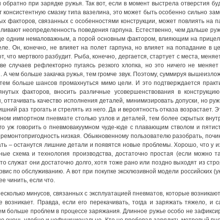
и обратно при зарядке
ружья.
Так вот, если в момент выстрела отверстия бу
 консистентную смазку типа вазелина, это может быть особенно сильно заме
ых факторов, связанных с особенностями конструкции, может повлиять на 
силивают неопределенность поведения гарпуна. Естественно, чем дальше
ру
ще одним немаловажным, а порой основным фактором, влияющим на прицел
ле. Он, конечно, не влияет на полет гарпуна, но влияет на попадание в 
от, что мертвого разбудит. Рыба, конечно, дергается, стартует с места, меняе
ве случаев рефлекторно пугаясь резкого хлопка, но это ничего не меня
. А чем больше закачка
ружья,
тем громче звук. Поэтому, суммируя вышеизлож
 тем больше шансов промахнуться мимо цели. И это подтверждается практ
нутых факторов, вносить различные усовершенствования в конструкцию
 оттачивать качество исполнения деталей, минимизировать допуски, но ружь
шний раз трогать и стрелять из него. Да и вероятность отказа возрастает. 
тном импортном
пневмате
столько узлов и деталей, тем более скрытых внутр
его уж говорить о пневмовакуумном чуде-юде с плавающим стволом и пяти
а ремонтопригодность низкая. Обыкновенному пользователю разобрать, почи
ать – останутся лишние детали и появятся новые проблемы. Хорошо, что у
ные схема и технология производства, достаточно простая (если можно т
 то служат они достаточно долго, хотя тоже рано или поздно выходят из стро
рвис по обслуживанию. А вот при покупке эксклюзивной модели российских (у
ее чинить, если что.
есколько минусов, связанных с эксплуатацией
пневматов
, которые возникаю
е возникает. Правда, если его перекачивать, тогда и заряжать тяжело, и
тем больше проблем в процессе заряжания. Длинное
ружье
особо не зафиксир