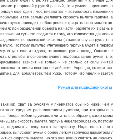
нное
ружье
будет стрелять дальше. Заметим, что лучше для
ли диаметр поршней у
ружей
разный, то и усилие заряжания, а
спользуя еще один плюс
пневматов
– возможность изменения
побольше и тем самым увеличить скорость вылета гарпуна, а
акачка
ружья
приводит к обострению отрицательных моментов.
 чем я: при разделении объекта на части (разлете их в разные
зложении суть его сводится к тому, что количество движения
и разделении неподвижной системы (в нашем случае
ружья
) на
а нулю. Поэтому импульс улетающего гарпуна будет в первом
присутствует еще и отдача, толкающая
ружье
назад. Однако не
ость стрельбы в основном влияет подбрасывание ружья, т. е.
брасывание зависит не только и не столько от силы (читай
положена от линии вектора ее действия. Упрощая, скажем так:
гарпуна для
арбалетов
), тем хуже. Потому что увеличивается
Ружья для подводной охоты
закачки), хват за рукоятку у
пневматов
обычно ниже, чем у
матов
со средним расположением рукоятки, при котором она
ола. Теперь любой вдумчивый читатель сообразит, какие меры
уменьшать скорость вылета гарпуна нецелесообразно, поэтому
ья
; поднимать точку хвата за рукоятку. Надо сказать, что
апример, выпускают
ружья
с более легким гарпуном диаметром 7
читься скорость вылета, но это уже нужно считать на сколько.