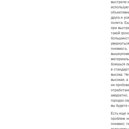
выстреле 
используют
объективн
друга и у
полета. Е
при выстре
такой грох
большинст
увернуться
пневмата
,
вышеупомя
материалы,
боишься ли
в стандар
высока. Ч
высокая, 
не пробов
отработан
аккуратно,
городах се
вы будете 
Есть еще н
проблем н
пневмат
, 