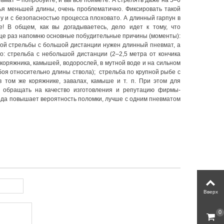
мат – попробуйте, и вы все поймете. А стрелять даже на 5–6
ужья меньшей длины, очень проблематично. Фиксировать такой
ну и с безопасностью процесса плоховато. А длинный гарпун в
! В общем, как вы догадываетесь, дело идет к тому, что
Еще раз напомню основные побудительные причины (моменты):
умной стрельбы с большой дистанции нужен длинный
пневмат
, а
то: стрельба с небольшой дистанции (2–2,5 метра от кончика
 коряжника, камышей, водорослей, в мутной воде и на сильном
боя относительно длины ствола); стрельба по крупной рыбе с
в том же коряжнике, завалах, камыше и т. п. При этом для
 обращать на качество изготовления и репутацию фирмы-
вода повышает вероятность поломки, лучше с одним
пневматом
Вверх
0