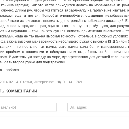
е очень удобно и нефункционально. Кто не пробовал зарядить метровый пнев
 кончика гарпуна), как это часто приходится делать на море-океане из р
сложно, длины рук, чтобы ухватиться за заряжалку на гарпуне, не хватает, 
зарядки еще и гнется. Попробуйте-попробуйте, ощущения незабываемые
азней всего использовать
пневматы
для стрельбы с небольших дистанций. 
 дальность страдает – раз, звук от выстрела пугает рыбу – два, для раз
ься им неудобно – три. Так что лучшая область применения
пневматов
– э
ксимум), когда не так важна высокая точность; стрельба в сложных условиях
огда важна высокая маневренность небольшого ружья с высоким КПД (силой 
танции – точность не так важна, зато важна сила боя и маневренность 
ии проблем с поломками и обслуживанием старайтесь особое внимание
еля. В длительную поездку на море, где агрессивная для деталей соленая 
 а брать второе ружье для подстраховки.
го –
арбалет.
2014-02-14
Статьи
,
Интересное
0
1769
ТЬ КОММЕНТАРИЙ