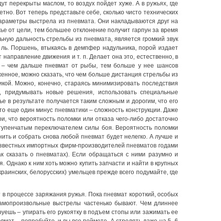
дут перекрыты маслом, то воздух пойдет хуже. А в
ружьях,
где
тно. Вот теперь представьте себе, сколько чисто технических
параметры выстрела из
пневмата.
Они накладываются друг на
жье
от цели, тем большее отклонение получит гарпун за время
ьную дальность стрельбы из
пневмата
, является громкий звук
цель. Поршень, втыкаясь в демпфер надульника, порой издает
т направление движения и т. п. Делает она это, естественно, в
ет – чем дальше пневмат от рыбы, тем больше у нее шансов
енное, можно сказать, что чем больше дистанция стрельбы из
икой. Можно, конечно, стараясь минимизировать последствия
, придумывать новые решения, использовать специальные
е в результате получается таким сложным и дорогим, что его
Это еще один минус
пневматики
– сложность конструкции. Даже
и, что вероятность поломки или отказа чего-либо достаточно
ступенчатым переключателем силы боя. Вероятность поломки
нить и собрать снова любой
пневмат
будет нелегко. А лучше и
 известных импортных фирм-производителей
пневматов
годами
ак сказать о
пневматах
). Если обращаться с ними разумно и
я. Однако к ним хоть можно купить запчасти и найти в крупных
краинских, белорусских) умельцев прежде всего подумайте, где
т в процессе заряжания
ружья
. Пока
пневмат
короткий, особых
 самопроизвольные выстрелы частенько бывают. Чем длиннее
уешь – упирать его рукоятку в подъем стопы или зажимать ее