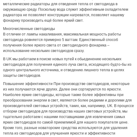
металлические радиаторы для отведения тепла от светодиода в
окружающую среду. Поскольку вода служит эффективным охладителем
радиатора не позволяет конструкции нагреватся, позволяет нашему
фонарику производить ещё более яркий свет.
Многочисленные светодиоды
В отличии от лампы накаливания, максимальная мощность работы
светодиода ровняется примерно 5 ваттам. Единственный способ
получения более яркого света от светодиодного фонарика –
использование нескольких светодиодов сразу.
В UK мы работаем в поиске новых путей к обьединению нескольких
светодиодов для получения единого луча света, исходящего будто-бы из
одного центрального источника, и отведению лишнего тепла в целях
защиты светодиодов.
Повышение эффективности При производстве светодиодов, некоторые
из них получаются ярче других. Далее они сортируются по яркости.
Наиболее яркие светодиоды, которые также более эффективны при
преобразовании энергии в свет, являются более редкими и дорогими для
производителей световых устройств, таких, как, например, UK. В процессе
отборки светодиодов для производства наших световых устройств, мы
тщательно работаем с нашими поставщиками для извлечения самых
ярких светодиодов по самой приемлимой для нашего покупателя цене.
Кроме того, разные новаторские средства используются для удаления
тепла из светодиодов для улучшения яркости и эффективности