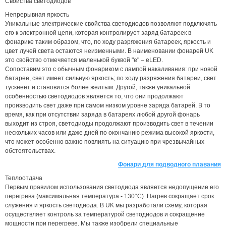
Свойства светодиодов
Непрерывная яркость
Уникальные электрические свойства светодиодов позволяют подключять
его к электронной цепи, которая контролирует заряд батареек в
фонарике таким образом, что, по ходу разряжения батареек, яркость и
цвет лучей света остаются неизменными. B наименовании фонарей UK
это свойство отмечяется маленькой буквой "е" – eLED.
Сопоставим это с обычным фонариком с лампой накаливания: при новой
батарее, свет имеет сильную яркость; по ходу разряжения батареи, свет
тускнеет и становится более желтым. Другой, также уникальной
особенностью светодиодов является то, что они продолжают
производить свет даже при самом низком уровне заряда батарей. В то
время, как при отсутствии заряда в батареях любой другой фонарь
выходит из строя, светодиоды продолжают производить свет в течении
нескольких часов или даже дней по окончанию режима высокой яркости,
что может особенно важно повлиять на ситуацию при чрезвычайных
обстоятельствах.
Фонари для подводного плавания
Теплоотдача
Первым правилом использования светодиода является недопущение его
перегрева (максимальная температура - 130°С). Нагрев сокращает срок
служения и яркость светодиода. В UK мы разработали схему, которая
осуществляет контроль за температурой светодиодов и сокращение
мощности при перегреве. Мы также изобрели специальные