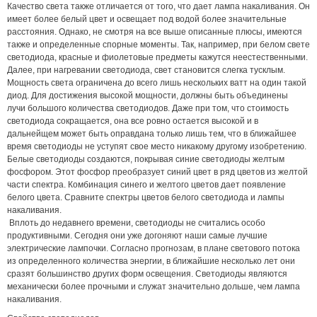
Качество света также отличается от того, что дает лампа накаливания. Он
имеет более белый цвет и освещает под водой более значительные
расстояния. Однако, не смотря на все выше описанные плюсы, имеются
также и определенные спорные моменты. Так, например, при белом свете
светодиода, красные и фиолетовые предметы кажутся неестественными.
Далее, при нагревании светодиода, свет становится слегка тусклым.
Мощность света ограничена до всего лишь нескольких ватт на один такой
диод. Для достижения высокой мощности, должны быть объединены
лучи большого количества светодиодов. Даже при том, что стоимость
светодиода сокращается, она все ровно остается высокой и в
дальнейщем может быть оправдана только лишь тем, что в ближайшее
время светодиоды не уступят свое место никакому другому изобретению.
Белые светодиоды создаются, покрывая синие светодиоды желтым
фосфором. Этот фосфор преобразует синий цвет в ряд цветов из желтой
части спектра. Комбинация синего и желтого цветов дает появление
белого цвета. Сравните спектры цветов белого светодиода и лампы
накаливания.
Вплоть до недавнего времени, светодиоды не считались особо
продуктивными. Сегодня они уже догоняют наши самые лучшие
электрические лампочки. Согласно прогнозам, в плане светового потока
из определенного количества энергии, в ближайшие несколько лет они
сразят большинство других форм освещения. Светодиоды являются
механически более прочными и служат значительно дольше, чем лампа
накаливания.