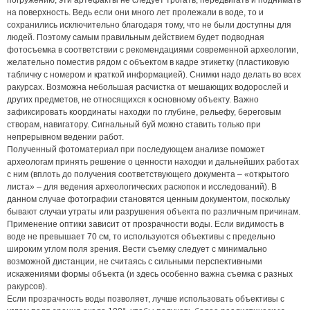
погружению, эти артефакты не следует трогать, передвигать и поднимать
на поверхность. Ведь если они много лет пролежали в воде, то и
сохранились исключительно благодаря тому, что не были доступны для
людей. Поэтому самым правильным действием будет подводная
фотосъемка в соответствии с рекомендациями современной археологии,
желательно поместив рядом с объектом в кадре этикетку (пластиковую
табличку с номером и краткой информацией). Снимки надо делать во всех
ракурсах. Возможна небольшая расчистка от мешающих водорослей и
других предметов, не относящихся к основному объекту. Важно
зафиксировать координаты находки по глубине, рельефу, береговым
створам, навигатору. Сигнальный буй можно ставить только при
непрерывном ведении работ.
Полученный фотоматериал при последующем анализе поможет
археологам принять решение о ценности находки и дальнейших работах
с ним (вплоть до получения соответствующего документа – «открытого
листа» – для ведения археологических раскопок и исследований). В
данном случае фотографии становятся ценным документом, поскольку
бывают случаи утраты или разрушения объекта по различным причинам.
Применение оптики зависит от прозрачности воды. Если видимость в
воде не превышает 70 см, то используются объективы с предельно
широким углом поля зрения. Вести съемку следует с минимально
возможной дистанции, не считаясь с сильными перспективными
искажениями формы объекта (и здесь особенно важна съемка с разных
ракурсов).
Если прозрачность воды позволяет, лучше использовать объективы с