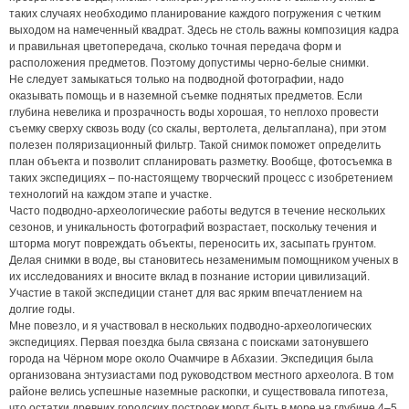
таких случаях необходимо планирование каждого погружения с четким
выходом на намеченный квадрат. Здесь не столь важны композиция кадра
и правильная цветопередача, сколько точная передача форм и
расположения предметов. Поэтому допустимы черно-белые снимки.
Не следует замыкаться только на подводной фотографии, надо
оказывать помощь и в наземной съемке поднятых предметов. Если
глубина невелика и прозрачность воды хорошая, то неплохо провести
съемку сверху сквозь воду (со скалы, вертолета, дельтаплана), при этом
полезен поляризационный фильтр. Такой снимок поможет определить
план объекта и позволит спланировать разметку. Вообще, фотосъемка в
таких экспедициях – по-настоящему творческий процесс с изобретением
технологий на каждом этапе и участке.
Часто подводно-археологические работы ведутся в течение нескольких
сезонов, и уникальность фотографий возрастает, поскольку течения и
шторма могут повреждать объекты, переносить их, засыпать грунтом.
Делая снимки в воде, вы становитесь незаменимым помощником ученых в
их исследованиях и вносите вклад в познание истории цивилизаций.
Участие в такой экспедиции станет для вас ярким впечатлением на
долгие годы.
Мне повезло, и я участвовал в нескольких подводно-археологических
экспедициях. Первая поездка была связана с поисками затонувшего
города на Чёрном море около Очамчире в Абхазии. Экспедиция была
организована энтузиастами под руководством местного археолога. В том
районе велись успешные наземные раскопки, и существовала гипотеза,
что остатки древних городских построек могут быть в море на глубине 4–5