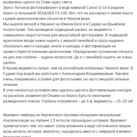
развалины одного из Семи чудес света.
Эрнст Антонов фотографирует в воде камерой Canon G-10 в родном
боксе со вспышкой SEA&SEA YS-100. Вот, что он рассказал о своем опыте
съемок археологических объектов в Чёрном море.
Мы ныряли весной в Украине на Южном Буге и в Судаке на Крымском
полуострове. Там проводили подводный раскоп, но видимость –
совершенно недостаточна для масштабной фотографии. В подводной
археологии везде нужно нырять с мерной линейкой и сразу надежно
обозначать место находки, иначе и находка, и фотофиксация не
приветствуются учеными-археологами. Определение положения объекта
на дне или глубине – задача непростая. Да и с линейкой нырять не очень
удобно.
В Крыму видимость лучше, чем на российском побережье Чёрного моря. В
Судаке под водой мы работали с Александром Владимировым. Там мне
очень понравились условия для фотосъемки, но часто мешали сильные
течения.
В этих непростых условиях мне удалось сделать фотофиксацию находок
на раскопах знаменитой Ольвии на берегу Буга по окончании
разведочного поиска. Глубина погружения – до 4 м, видимость – 15–20 см!
Фрагмент амфоры из Керченского пролива обнаружен визуальным
поиском в воде на глубине 1,5 м после прошедших штормов. Фрагмент
примечателен тем, что имеет сбоку вложения в виде обточенного морем
куска железа, которое, вероятно, находилось вместе с амфорой в момент