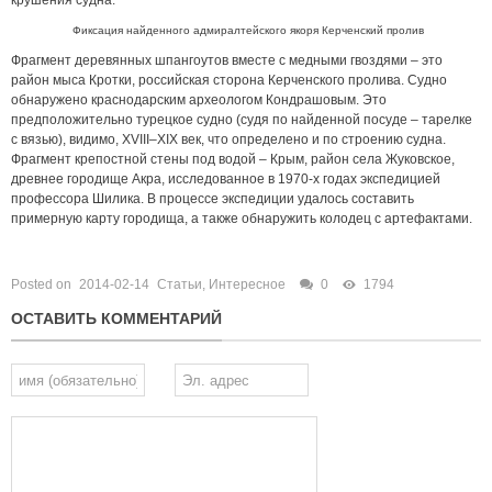
крушения судна.
Фиксация найденного адмиралтейского якоря Керченский пролив
Фрагмент деревянных шпангоутов вместе с медными гвоздями – это
район мыса Кротки, российская сторона Керченского пролива. Судно
обнаружено краснодарским археологом Кондрашовым. Это
предположительно турецкое судно (судя по найденной посуде – тарелке
с вязью), видимо, XVIII–XIX век, что определено и по строению судна.
Фрагмент крепостной стены под водой – Крым, район села Жуковское,
древнее городище Акра, исследованное в 1970-х годах экспедицией
профессора Шилика. В процессе экспедиции удалось составить
примерную карту городища, а также обнаружить колодец с артефактами.
Posted on
2014-02-14
Статьи
,
Интересное
0
1794
ОСТАВИТЬ КОММЕНТАРИЙ