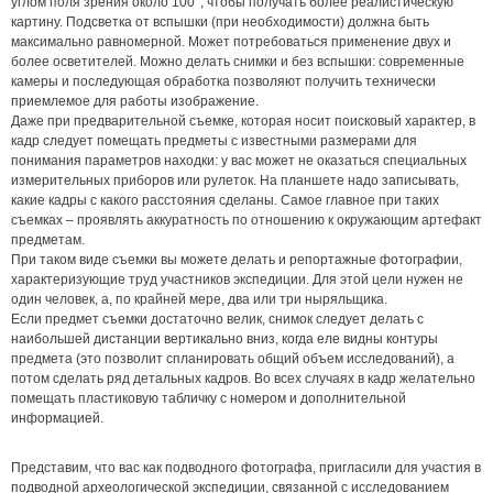
углом поля зрения около 100°, чтобы получать более реалистическую
картину. Подсветка от вспышки (при необходимости) должна быть
максимально равномерной. Может потребоваться применение двух и
более осветителей. Можно делать снимки и без вспышки: современные
камеры и последующая обработка позволяют получить технически
приемлемое для работы изображение.
Даже при предварительной съемке, которая носит поисковый характер, в
кадр следует помещать предметы с известными размерами для
понимания параметров находки: у вас может не оказаться специальных
измерительных приборов или рулеток. На планшете надо записывать,
какие кадры с какого расстояния сделаны. Самое главное при таких
съемках – проявлять аккуратность по отношению к окружающим артефакт
предметам.
При таком виде съемки вы можете делать и репортажные фотографии,
характеризующие труд участников экспедиции. Для этой цели нужен не
один человек, а, по крайней мере, два или три ныряльщика.
Если предмет съемки достаточно велик, снимок следует делать с
наибольшей дистанции вертикально вниз, когда еле видны контуры
предмета (это позволит спланировать общий объем исследований), а
потом сделать ряд детальных кадров. Во всех случаях в кадр желательно
помещать пластиковую табличку с номером и дополнительной
информацией.
Представим, что вас как подводного фотографа, пригласили для участия в
подводной археологической экспедиции, связанной с исследованием