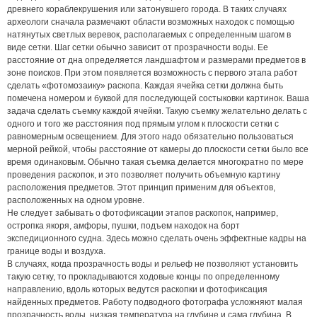
древнего кораблекрушения или затонувшего города. В таких случаях
археологи сначала размечают области возможных находок с помощью
натянутых светлых веревок, располагаемых с определенным шагом в
виде сетки. Шаг сетки обычно зависит от прозрачности воды. Ее
расстояние от дна определяется ландшафтом и размерами предметов в
зоне поисков. При этом появляется возможность с первого этапа работ
сделать «фотомозаику» раскопа. Каждая ячейка сетки должна быть
помечена номером и буквой для последующей состыковки картинок. Ваша
задача сделать съемку каждой ячейки. Такую съемку желательно делать с
одного и того же расстояния под прямым углом к плоскости сетки с
равномерным освещением. Для этого надо обязательно пользоваться
мерной рейкой, чтобы расстояние от камеры до плоскости сетки было все
время одинаковым. Обычно такая съемка делается многократно по мере
проведения раскопок, и это позволяет получить объемную картину
расположения предметов. Этот принцип применим для объектов,
расположенных на одном уровне.
Не следует забывать о фотофиксации этапов раскопок, например,
остропка якоря, амфоры, пушки, подъем находок на борт
экспедиционного судна. Здесь можно сделать очень эффектные кадры на
границе воды и воздуха.
В случаях, когда прозрачность воды и рельеф не позволяют установить
такую сетку, то прокладываются ходовые концы по определенному
направлению, вдоль которых ведутся раскопки и фотофиксация
найденных предметов. Работу подводного фотографа усложняют малая
прозрачность воды, низкая температура на глубине и сама глубина. В