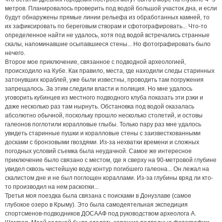
метров. Планировалось проверить под водой большой участок дна, и если
будут обнаружены прямые линии рельефа из обработанных камней, то
их зафиксировать по береговым створам и сфотографировать... Что-то
определенное найти не удалось, хотя под водой встречались странные
скалы, напоминавшие осыпавшиеся стены... Но фотографировать было
нечего.
Второе мое приключение, связанное с подводной археологией,
происходило на Кубе. Как правило, места, где находили следы старинных
затонувших кораблей, уже были известны, проводить там погружения
запрещалось. За этим следили власти и полиция. Но мне удалось
уговорить кубинцев из местного подводного клуба показать эти рэки и
даже несколько раз там нырнуть. Обстановка под водой оказалась
абсолютно обычной, поскольку прошло несколько столетий, и остовы
галеонов поглотили коралловые глыбы. Только пару раз мне удалось
увидеть старинные пушки и коралловые стены с заизвесткованными
досками с бронзовыми гвоздями. Из-за нехватки времени и сложных
погодных условий съемка была неудачной. Самое же интересное
приключение было связано с местом, где я сверху на 90-метровой глубине
увидел сквозь чистейшую воду контур погибшего галеона... Он лежал на
скалистом дне и не был поглощен кораллами. Из-за глубины вряд ли кто-
то производил на нем раскопки...
Третья моя поездка была связана с поисками в Донузлаве (самое
глубокое озеро в Крыму). Это была самодеятельная экспедиция
спортсменов-подводников ДОСААФ под руководством археолога А.