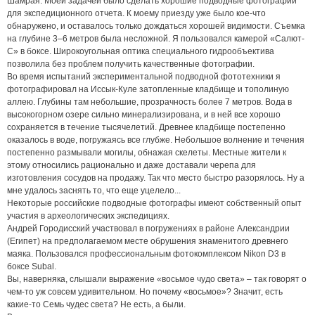
Шамрая. Моей задачей было сделать хорошие подводные фотографии
для экспедиционного отчета. К моему приезду уже было кое-что
обнаружено, и оставалось только дождаться хорошей видимости. Съемка
на глубине 3–6 метров была несложной. Я пользовался камерой «Салют-
С» в боксе. Широкоугольная оптика специального гидрообъектива
позволила без проблем получить качественные фотографии.
Во время испытаний экспериментальной подводной фототехники я
фотографировал на Иссык-Куле затопленные кладбище и тополиную
аллею. Глубины там небольшие, прозрачность более 7 метров. Вода в
высокогорном озере сильно минерализирована, и в ней все хорошо
сохраняется в течение тысячелетий. Древнее кладбище постепенно
оказалось в воде, погружаясь все глубже. Небольшое волнение и течения
постепенно размывали могилы, обнажая скелеты. Местные жители к
этому относились рационально и даже доставали черепа для
изготовления сосудов на продажу. Так что место быстро разорялось. Ну а
мне удалось заснять то, что еще уцелело...
Некоторые российские подводные фотографы имеют собственный опыт
участия в археологических экспедициях.
Андрей Городисский участвовал в погружениях в районе Александрии
(Египет) на предполагаемом месте обрушения знаменитого древнего
маяка. Пользовался профессиональным фотокомплексом Nikon D3 в
боксе Subal.
Вы, наверняка, слышали выражение «восьмое чудо света» – так говорят о
чем-то уж совсем удивительном. Но почему «восьмое»? Значит, есть
какие-то Семь чудес света? Не есть, а были.