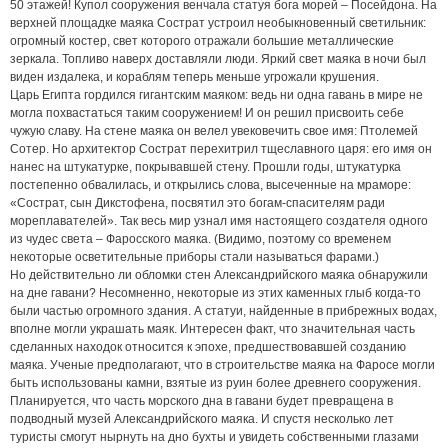
50 этажей! Купол сооружения венчала статуя бога морей – Посейдона. На
верхней площадке маяка Сострат устроил необыкновенный светильник:
огромный костер, свет которого отражали большие металлические
зеркала. Топливо наверх доставляли люди. Яркий свет маяка в ночи был
виден издалека, и кораблям теперь меньше угрожали крушения.
Царь Египта гордился гигантским маяком: ведь ни одна гавань в мире не
могла похвастаться таким сооружением! И он решил присвоить себе
чужую славу. На стене маяка он велел увековечить свое имя: Птолемей
Сотер. Но архитектор Сострат перехитрил тщеславного царя: его имя он
нанес на штукатурке, покрывавшей стену. Прошли годы, штукатурка
постепенно обвалилась, и открылись слова, высеченные на мраморе:
«Сострат, сын Дикстофена, посвятил это богам-спасителям ради
мореплавателей». Так весь мир узнал имя настоящего создателя одного
из чудес света – Фаросского маяка. (Видимо, поэтому со временем
некоторые осветительные приборы стали называться фарами.)
Но действительно ли обломки стен Александрийского маяка обнаружили
на дне гавани? Несомненно, некоторые из этих каменных глыб когда-то
были частью огромного здания. А статуи, найденные в прибрежных водах,
вполне могли украшать маяк. Интересен факт, что значительная часть
сделанных находок относится к эпохе, предшествовавшей созданию
маяка. Ученые предполагают, что в строительстве маяка на Фаросе могли
быть использованы камни, взятые из руин более древнего сооружения.
Планируется, что часть морского дна в гавани будет превращена в
подводный музей Александрийского маяка. И спустя несколько лет
туристы смогут нырнуть на дно бухты и увидеть собственными глазами