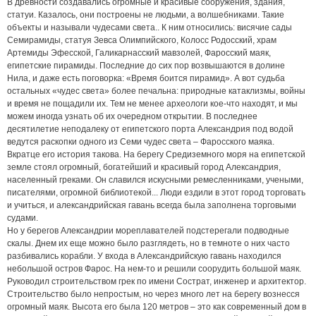
В древности создавались огромные и красивые сооружения, здания,
статуи. Казалось, они построены не людьми, а волшебниками. Такие
объекты и называли чудесами света.. К ним относились: висячие сады
Семирамиды, статуя Зевса Олимпийского, Колосс Родосский, храм
Артемиды Эфесской, Галикарнасский мавзолей, Фаросский маяк,
египетские пирамиды. Последние до сих пор возвышаются в долине
Нила, и даже есть поговорка: «Время боится пирамид». А вот судьба
остальных «чудес света» более печальна: природные катаклизмы, войны
и время не пощадили их. Тем не менее археологи кое-что находят, и мы
можем иногда узнать об их очередном открытии. В последнее
десятилетие неподалеку от египетского порта Александрия под водой
ведутся раскопки одного из Семи чудес света – Фаросского маяка.
Вкратце его история такова. На берегу Средиземного моря на египетской
земле стоял огромный, богатейший и красивый город Александрия,
населенный греками. Он славился искусными ремесленниками, учеными,
писателями, огромной библиотекой... Люди ездили в этот город торговать
и учиться, и александрийская гавань всегда была заполнена торговыми
судами.
Но у берегов Александрии мореплавателей подстерегали подводные
скалы. Днем их еще можно было разглядеть, но в темноте о них часто
разбивались корабли. У входа в Александрийскую гавань находился
небольшой остров Фарос. На нем-то и решили соорудить большой маяк.
Руководил строительством грек по имени Сострат, инженер и архитектор.
Строительство было непростым, но через много лет на берегу вознесся
огромный маяк. Высота его была 120 метров – это как современный дом в