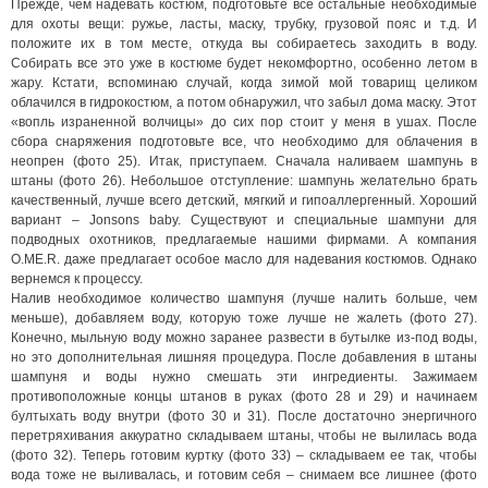
Прежде, чем надевать костюм, подготовьте все остальные необходимые
для охоты вещи: ружье, ласты, маску, трубку, грузовой пояс и т.д. И
положите их в том месте, откуда вы собираетесь заходить в воду.
Собирать все это уже в костюме будет некомфортно, особенно летом в
жару. Кстати, вспоминаю случай, когда зимой мой товарищ целиком
облачился в гидрокостюм, а потом обнаружил, что забыл дома маску. Этот
«вопль израненной волчицы» до сих пор стоит у меня в ушах. После
сбора снаряжения подготовьте все, что необходимо для облачения в
неопрен (фото 25). Итак, приступаем. Сначала наливаем шампунь в
штаны (фото 26). Небольшое отступление: шампунь желательно брать
качественный, лучше всего детский, мягкий и гипоаллергенный. Хороший
вариант – Jonsons baby. Существуют и специальные шампуни для
подводных охотников, предлагаемые нашими фирмами. А компания
O.ME.R. даже предлагает особое масло для надевания костюмов. Однако
вернемся к процессу.
Налив необходимое количество шампуня (лучше налить больше, чем
меньше), добавляем воду, которую тоже лучше не жалеть (фото 27).
Конечно, мыльную воду можно заранее развести в бутылке из-под воды,
но это дополнительная лишняя процедура. После добавления в штаны
шампуня и воды нужно смешать эти ингредиенты. Зажимаем
противоположные концы штанов в руках (фото 28 и 29) и начинаем
бултыхать воду внутри (фото 30 и 31). После достаточно энергичного
перетряхивания аккуратно складываем штаны, чтобы не вылилась вода
(фото 32). Теперь готовим куртку (фото 33) – складываем ее так, чтобы
вода тоже не выливалась, и готовим себя – снимаем все лишнее (фото