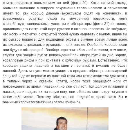
с металлическим напылением по ней (фото 20). Хотя, на мой взгляд,
большее значение в вопросе сохранения тепла носками и перчатками
имеет то, как хорошо данные аксессуары сидят на конечности, и
возможность остаться сухой их внутренней поверхности, чему
способствуют специальные манжеты и обтюраторы (фото 21) из голого,
прилипающего к открытой поре рукавов и штанов неопрена. Не забудьте,
что носки и перчатки с открытой порой нужно надевать с мылом, иначе вы
их быстро порвете. Для подводной охоты в зимнее время лучше всего
использовать трехпалые рукавицы – они теплее. Особенно хорошо, если
они будут с обтюрацией. Вообще перчатки в большей степени, чем носки,
служат для защиты рук от повреждений при опоре рукой на дно, коряги,
коралловые рифы и при контакте с колючими рыбами. Естественно, что
хорошая защита ладоней и пальцев у перчаток и рукавиц не будет
лишней. Здесь мы уже можем увидеть в продаже образцы с кевларовой
защитой и даже перчатки из плотной кожи или кожзаменителя для охоты
в теплых морях и океанах. Кстати, носки тоже защищают ноги от
повреждений во время плавания, но уже от ласт. При долгом плавании в
ластах, если надеть их на голую ногу, они обязательно натрут ступню в
каком-либо месте. Поэтому обязательно надевайте носки, хотя бы и
обычные хлопчатобумажные (летом, конечно).