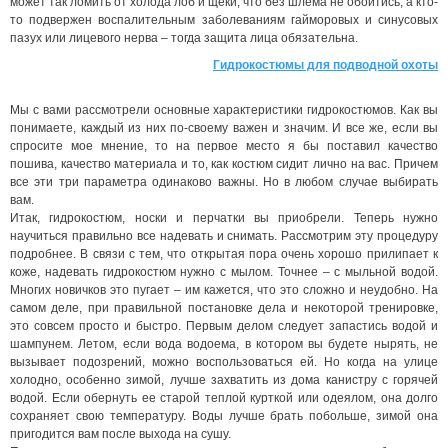
может так ломить от холода лоб и щеки, что без шлема не обойтись, а кто-
то подвержен воспалительным заболеваниям гайморовых и синусовых
пазух или лицевого нерва – тогда защита лица обязательна.
Гидрокостюмы для подводной охоты
Мы с вами рассмотрели основные характеристики гидрокостюмов. Как вы
понимаете, каждый из них по-своему важен и значим. И все же, если вы
спросите мое мнение, то на первое место я бы поставил качество
пошива, качество материала и то, как костюм сидит лично на вас. Причем
все эти три параметра одинаково важны. Но в любом случае выбирать
вам.
Итак, гидрокостюм, носки и перчатки вы приобрели. Теперь нужно
научиться правильно все надевать и снимать. Рассмотрим эту процедуру
подробнее. В связи с тем, что открытая пора очень хорошо прилипает к
коже, надевать гидрокостюм нужно с мылом. Точнее – с мыльной водой.
Многих новичков это пугает – им кажется, что это сложно и неудобно. На
самом деле, при правильной постановке дела и некоторой тренировке,
это совсем просто и быстро. Первым делом следует запастись водой и
шампунем. Летом, если вода водоема, в котором вы будете нырять, не
вызывает подозрений, можно воспользоваться ей. Но когда на улице
холодно, особенно зимой, лучше захватить из дома канистру с горячей
водой. Если обернуть ее старой теплой курткой или одеялом, она долго
сохраняет свою температуру. Воды лучше брать побольше, зимой она
пригодится вам после выхода на сушу.