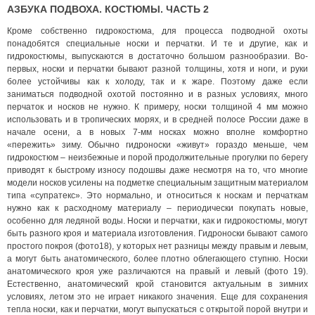
АЗБУКА ПОДВОХА. КОСТЮМЫ. ЧАСТЬ 2
Кроме собственно гидрокостюма, для процесса подводной охоты
понадобятся специальные носки и перчатки. И те и другие, как и
гидрокостюмы, выпускаются в достаточно большом разнообразии. Во-
первых, носки и перчатки бывают разной толщины, хотя и ноги, и руки
более устойчивы как к холоду, так и к жаре. Поэтому даже если
заниматься подводной охотой постоянно и в разных условиях, много
перчаток и носков не нужно. К примеру, носки толщиной 4 мм можно
использовать и в тропических морях, и в средней полосе России даже в
начале осени, а в новых 7-мм носках можно вполне комфортно
«пережить» зиму. Обычно гидроноски «живут» гораздо меньше, чем
гидрокостюм – неизбежные и порой продолжительные прогулки по берегу
приводят к быстрому износу подошвы даже несмотря на то, что многие
модели носков усилены на подметке специальным защитным материалом
типа «супратекс». Это нормально, и относиться к носкам и перчаткам
нужно как к расходному материалу – периодически покупать новые,
особенно для ледяной воды. Носки и перчатки, как и гидрокостюмы, могут
быть разного кроя и материала изготовления. Гидроноски бывают самого
простого покроя (фото18), у которых нет разницы между правым и левым,
а могут быть анатомического, более плотно облегающего ступню. Носки
анатомического кроя уже различаются на правый и левый (фото 19).
Естественно, анатомический крой становится актуальным в зимних
условиях, летом это не играет никакого значения. Еще для сохранения
тепла носки, как и перчатки, могут выпускаться с открытой порой внутри и