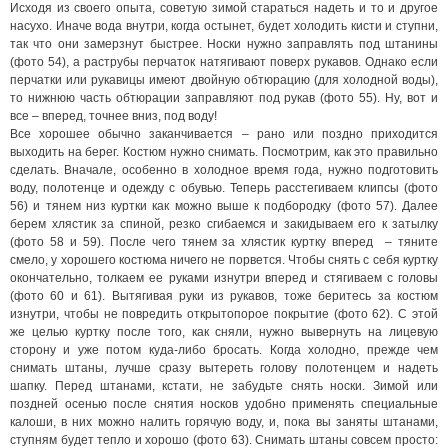
Исходя из своего опыта, советую зимой стараться надеть и то и другое
насухо. Иначе вода внутри, когда остынет, будет холодить кисти и ступни,
так что они замерзнут быстрее. Носки нужно заправлять под штанины
(фото 54), а раструбы перчаток натягивают поверх рукавов. Однако если
перчатки или рукавицы имеют двойную обтюрацию (для холодной воды),
то нижнюю часть обтюрации заправляют под рукав (фото 55). Ну, вот и
все – вперед, точнее вниз, под воду!
Все хорошее обычно заканчивается – рано или поздно приходится
выходить на берег. Костюм нужно снимать. Посмотрим, как это правильно
сделать. Вначале, особенно в холодное время года, нужно подготовить
воду, полотенце и одежду с обувью. Теперь расстегиваем клипсы (фото
56) и тянем низ куртки как можно выше к подбородку (фото 57). Далее
берем хлястик за спиной, резко сгибаемся и закидываем его к затылку
(фото 58 и 59). После чего тянем за хлястик куртку вперед – тяните
смело, у хорошего костюма ничего не порвется. Чтобы снять с себя куртку
окончательно, толкаем ее руками изнутри вперед и стягиваем с головы
(фото 60 и 61). Вытягивая руки из рукавов, тоже беритесь за костюм
изнутри, чтобы не повредить открытопорое покрытие (фото 62). С этой
же целью куртку после того, как сняли, нужно вывернуть на лицевую
сторону и уже потом куда-либо бросать. Когда холодно, прежде чем
снимать штаны, лучше сразу вытереть голову полотенцем и надеть
шапку. Перед штанами, кстати, не забудьте снять носки. Зимой или
поздней осенью после снятия носков удобно применять специальные
калоши, в них можно налить горячую воду, и, пока вы заняты штанами,
ступням будет тепло и хорошо (фото 63). Снимать штаны совсем просто: