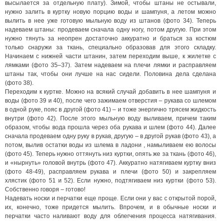
высылается за отдельную плату). Зимой, чтобы штаны не остывали,
нужно залить в куртку новую порцию воды и шампуня, а летом можно
вылить в нее уже готовую мыльную воду из штанов (фото 34). Теперь
надеваем штаны: продеваем сначала одну ногу, потом другую. При этом
нужно тянуть за неопрен достаточно аккуратно и браться за костюм
только снаружи за ткань, специально образовав для этого складку.
Начинаем с нижней части штанин, затем переходим выше, к жилетке с
лямками (фото 35–37). Затем надеваем на плечи лямки и расправляем
штаны так, чтобы они лучше на нас сидели. Половина дела сделана
(фото 38).
Переходим к куртке. Можно на всякий случай добавить в нее шампуня и
воды (фото 39 и 40), после чего зажимаем отверстия – рукава со шлемом
в одной руке, пояс в другой (фото 41) – и тоже энергично трясем жидкость
внутри (фото 42). После этого мыльную воду выливаем, причем таким
образом, чтобы вода прошла через оба рукава и шлем (фото 44). Далее
сначала продеваем одну руку в рукав, другую – в другой рукав (фото 43), а
потом, вылив остатки воды из шлема в ладони , намыливаем ею волосы
(фото 45). Теперь нужно оттянуть низ куртки, опять же за ткань (фото 46),
и «нырнуть» головой внутрь (фото 47). Аккуратно натягиваем куртку вниз
(фото 48-49), расправляем рукава и плечи (фото 50) и закрепляем
хлястик (фото 51 и 52). Если нужно, подтягиваем низ куртки (фото 53).
Собственно говоря – готово!
Надевать носки и перчатки еще проще. Если они у вас с открытой порой,
их, конечно, тоже придется мылить. Впрочем, и в обычные носки и
перчатки часто наливают воду для облегчения процесса натягивания.