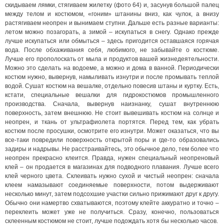
скидываем лямки, стягиваем жилетку (фото 64) и, засунув большой палец
между телом и костюмом, «гоним» штанины вниз, как чулок, а внизу
растягиваем неопрен и вынимаем ступни. Дальше есть разные варианты:
летом можно позагорать, а зимой – искупаться в снегу. Однако прежде
лучше искупаться или обмыться – здесь пригодится оставшаяся горячая
вода. После обхаживания себя, любимого, не забывайте о костюме.
Лучше его прополоскать от мыла и продуктов вашей жизнедеятельности.
Можно это сделать на водоеме, а можно и дома в ванной. Периодически
костюм нужно, вывернув, намыливать изнутри и после промывать теплой
водой. Сушат костюм на вешалке, отдельно повесив штаны и куртку. Есть,
кстати, специальные вешалки для гидрокостюмов промышленного
производства. Сначала, вывернув наизнанку, сушат внутреннюю
поверхность, затем внешнюю. Не стоит вывешивать костюм на солнце и
неопрен, и ткань от ультрафиолета портятся. Перед тем, как убрать
костюм после просушки, осмотрите его изнутри. Может оказаться, что вы
все-таки повредили поверхность открытой поры и где-то образовались
задиры и надрывы. Не расстраивайтесь, это обычное дело, тем более что
неопрен прекрасно клеится. Правда, нужен специальный неопреновый
клей – он продается в магазинах для подводного плавания. Лучше всего
клей черного цвета. Склеивать нужно сухой и чистый неопрен: сначала
клеем намазывают соединяемые поверхности, потом выдерживают
несколько минут, затем подсохшие участки сильно прижимают друг к другу.
Обычно они намертво схватываются, поэтому клейте аккуратно и точно –
переклеить может уже не получиться. Сразу, конечно, пользоваться
склеенным костюмом не стоит, лучше подождать хотя бы несколько часов.