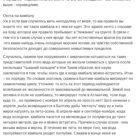
выше - справедливо.
Охота на камбалу
Уж е если вам случилось жить неподалеку от моря, то как правило вы
знаете что -же такое камбала и с чем ее едят. Это эдакое нечто с глазами
на боку, которое как правило пребывает в "лежании" на грунте. В связи с
тем что в таком случае у нее вроде -бы нет естественных врагов (ну разве
-что какие-нибудь очень голодные морские котики, ее чувство собственной
безопасности доходит до совершенно немыслимых пределов.
Случалось, скажем при погружениях с аквалангом натыкаться на таких
представителей этого вида которые не желали сниматься с грунта после
нескольких "тыканий пальцем" в бок! Таким образом, вся наука
заключается в том, чтобы знать где и когда камбалу можно встретить. Итак
– по порядку. По словам знатоков, скажем в Балтике камбала мигрирует по
семилетнему циклу. Уточняю: то есть за этот период наблюдаются
колебания ее численности от максимальной до минимальной. Зимой она
активна и если не ошибаюсь, то мигрирует толи в Атлантику, толи еще
куда то... но примерно с ноября по апрель ее просто нет! Зато начиная с
апреля, рыба возвращается в Балтику дабы "метнуть" икру ну и типа
жирок нагулять за лето-осень. В апреле-мае и сентябре-ноябре, когда
вода холодная, камбала пасется на мелководье от полуметра до трех-
четырех метров, где ее и можно встретить. Причем в случае осени - она
весьма жирна и вкусна. В течении же лета, по мере того, как вода
прогревается камбала уходит поглубже. Скажем в конце июня ее