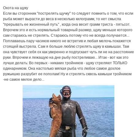
Охота на щуку
Если вы сторонник "пострелять щучку" то следует помнить о том, что если
рыба может вырасти до веса в несколько килограмм, то нет смысла
"прерывать ее жизненный путь" , когда она весит грамм триста - пятьсот.
Впрочем это и есть нормальный товарный размер, щуку меньше которого
сам стараюсь не стрелять. Стараюсь потому что не всегда получается...
Поплаваешь пару часиков никого не встретив и любая мелочь покажется
стоящей выстрела. Сам я больше люблю стрелять щуку в камышах. Там
она чувствует себя ох как уверенно и подпускает чуть ли не на расстояние
руки. Впрочем и лежащую на дне рыбу постреливаю... Итак - вот как это
лучше делать: Во первых - никаких тройников - щуку стреляют ТОЛЬКО
одинарником. Она настолько мягкая рыба что любое самое дохлое
ружьишко разрубит ее пополам! Ну и стрелять сквозь камыши тройником
-не самое милое дело...