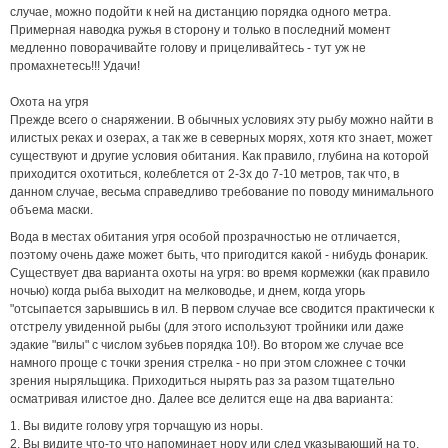
случае, можно подойти к ней на дистанцию порядка одного метра.
Примерная наводка ружья в сторону и только в последний момент
медленно поворачивайте голову и прицеливайтесь - тут уж не
промахнетесь!!! Удачи!
Охота на угря
Прежде всего о снаряжении. В обычных условиях эту рыбу можно найти в
илистых реках и озерах, а так же в северных морях, хотя кто знает, может
существуют и другие условия обитания. Как правило, глубина на которой
приходится охотиться, колеблется от 2-3х до 7-10 метров, так что, в
данном случае, весьма справедливо требование по поводу минимального
объема маски.
Вода в местах обитания угря особой прозрачностью не отличается,
поэтому очень даже может быть, что пригодится какой - нибудь фонарик.
Существует два варианта охоты на угря: во время кормежки (как правило
ночью) когда рыба выходит на мелководье, и днем, когда угорь
"отсыпается зарывшись в ил. В первом случае все сводится практически к
отстрелу увиденной рыбы (для этого используют тройники или даже
эдакие "вилы" с числом зубьев порядка 10!). Во втором же случае все
намного проще с точки зрения стрелка - но при этом сложнее с точки
зрения ныряльщика. Приходиться нырять раз за разом тщательно
осматривая илистое дно. Далее все делится еще на два варианта:
1. Вы видите голову угря торчащую из норы.
2. Вы видите что-то что напоминает нору или след указывающий на то,