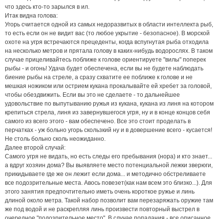
что здесь кто-то зарылся в ил.
Итак видна голова:
Угорь считается одной из самых недоразвитых в области интеллекта рыб,
то есть если он не видит вас (то любое укрытие - безопасное). В морской
охоте на угря встречаются прецеденты, когда вспугнутая рыба отходила
на несколько метров и прятала голову в каких-нибудь водорослях. В таком
случае прицеливайтесь поближе к голове ориентируете "вилы" поперек
рыбы - и огонь! Удача будет обеспечена, если вы не будете наблюдать
биение рыбы на стреле, а сразу схватите ее поближе к голове и не
мешкая ножиком или острием кукана прокалывайте ей хребет за головой,
чтобы обездвижить. Если вы это не сделаете - то дальнейшее
удовольствие по выпутыванию ружья из кукана, кукана из линя на котором
крепиться стрела, линя из завернувшегося угря, ну и в конце концов себя
самого из всего этого - вам обеспечено. Все это стоит проделать в
перчатках - уж больно угорь скользкий ну и в довершение всего - кусается!
Не столь больно сколь неожиданно.
Далее второй случай:
Самого угря не видать, но есть следы его пребывания (нора) и кто знает...
а вдруг хозяин дома? Вы выявляете место потенциальной лежки зверюги,
прикидываете где же он лежит если дома... и методично обстреливаете
все подозрительные места. Авось повезет(как нам всем это близко...). Для
этого занятия предпочтительно иметь очень короткое ружье и линь
длиной около метра. Такой набор позволит вам перезаряжать оружие там
же под водой и не раскрепляя линь произвести повторный выстрел в
очередное "подозрительное место". В случае попадания - все описанное