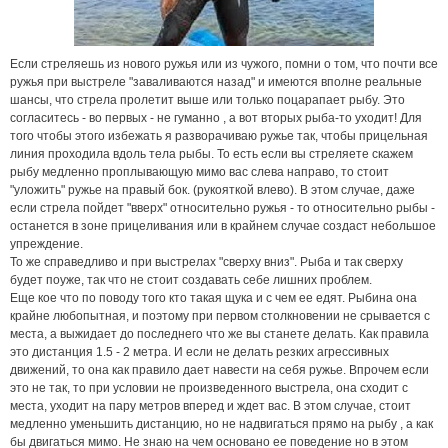
Если стреляешь из нового ружья или из чужого, помни о том, что почти все
ружья при выстреле "заваливаются назад" и имеются вполне реальные
шансы, что стрела пролетит выше или только поцарапает рыбу. Это
согласитесь - во первых - не гуманно , а вот вторых рыба-то уходит! Для
того чтобы этого избежать я разворачиваю ружье так, чтобы прицельная
линия проходила вдоль тела рыбы. То есть если вы стреляете скажем
рыбу медленно проплывающую мимо вас слева направо, то стоит
"уложить" ружье на правый бок. (рукояткой влево). В этом случае, даже
если стрела пойдет "вверх" относительно ружья - то относительно рыбы -
останется в зоне прицеливания или в крайнем случае создаст небольшое
упреждение.
То же справедливо и при выстрелах "сверху вниз". Рыба и так сверху
будет поуже, так что не стоит создавать себе лишних проблем.
Еще кое что по поводу того кто такая щука и с чем ее едят. Рыбина она
крайне любопытная, и поэтому при первом столкновении не срывается с
места, а выжидает до последнего что же вы станете делать. Как правила
это дистанция 1.5 - 2 метра. И если не делать резких агрессивных
движений, то она как правило дает навести на себя ружье. Впрочем если
это не так, то при условии не произведенного выстрела, она сходит с
места, уходит на пару метров вперед и ждет вас. В этом случае, стоит
медленно уменьшить дистанцию, но не надвигаться прямо на рыбу , а как
бы двигаться мимо. Не знаю на чем основано ее поведение но в этом