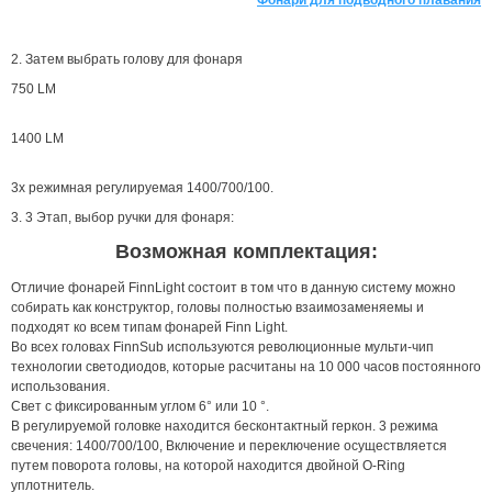
Фонари для подводного плавания
2. Затем выбрать голову для фонаря
750 LM
1400 LM
3х режимная регулируемая 1400/700/100.
3. 3 Этап, выбор ручки для фонаря:
Возможная комплектация:
Отличие фонарей FinnLight состоит в том что в данную систему можно
собирать как конструктор, головы полностью взаимозаменяемы и
подходят ко всем типам фонарей Finn Light.
Во всех головах FinnSub используются революционные мульти-чип
технологии светодиодов, которые расчитаны на 10 000 часов постоянного
использования.
Свет с фиксированным углом 6° или 10 °.
В регулируемой головке находится бесконтактный геркон. 3 режима
свечения: 1400/700/100, Включение и переключение осуществляется
путем поворота головы, на которой находится двойной O-Ring
уплотнитель.