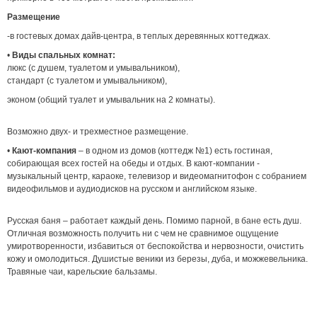
Размещение
-в гостевых домах дайв-центра, в теплых деревянных коттеджах.
•
Виды спальных комнат:
люкс (с душем, туалетом и умывальником),
стандарт (с туалетом и умывальником),
эконом (общий туалет и умывальник на 2 комнаты).
Возможно двух- и трехместное размещение.
•
Кают-компания
– в одном из домов (коттедж №1) есть гостиная,
собирающая всех гостей на обеды и отдых. В кают-компании -
музыкальный центр, караоке, телевизор и видеомагнитофон с собранием
видеофильмов и аудиодисков на русском и английском языке.
Русская баня – работает каждый день. Помимо парной, в бане есть душ.
Отличная возможность получить ни с чем не сравнимое ощущение
умиротворенности, избавиться от беспокойства и нервозности, очистить
кожу и омолодиться. Душистые веники из березы, дуба, и можжевельника.
Травяные чаи, карельские бальзамы.