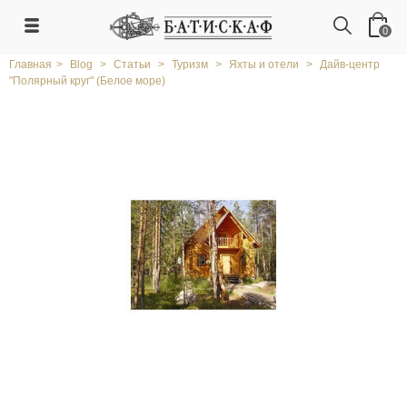
0
Главная
>
Blog
>
Статьи
>
Туризм
>
Яхты и отели
>
Дайв-центр
"Полярный круг" (Белое море)