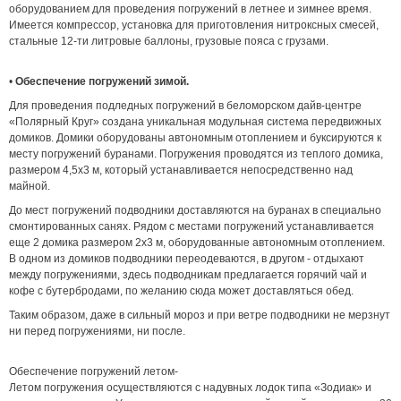
оборудованием для проведения погружений в летнее и зимнее время.
Имеется компрессор, установка для приготовления нитроксных смесей,
стальные 12-ти литровые баллоны, грузовые пояса с грузами.
•
Обеспечение погружений зимой.
Для проведения подледных погружений в беломорском дайв-центре
«Полярный Круг» создана уникальная модульная система передвижных
домиков. Домики оборудованы автономным отоплением и буксируются к
месту погружений буранами. Погружения проводятся из теплого домика,
размером 4,5х3 м, который устанавливается непосредственно над
майной.
До мест погружений подводники доставляются на буранах в специально
смонтированных санях. Рядом с местами погружений устанавливается
еще 2 домика размером 2х3 м, оборудованные автономным отоплением.
В одном из домиков подводники переодеваются, в другом - отдыхают
между погружениями, здесь подводникам предлагается горячий чай и
кофе с бутербродами, по желанию сюда может доставляться обед.
Таким образом, даже в сильный мороз и при ветре подводники не мерзнут
ни перед погружениями, ни после.
Обеспечение погружений летом-
Летом погружения осуществляются с надувных лодок типа «Зодиак» и