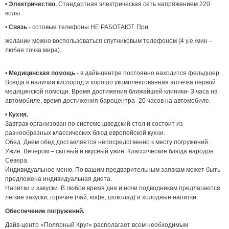
•
Электричество.
Стандартная электрическая сеть напряжением 220
вольт
•
Связь
- сотовые телефоны НЕ РАБОТАЮТ. При
желании можно воспользоваться спутниковым телефоном (4 у.е./мин –
любая точка мира).
•
Медицинская помощь
- в дайв-центре постоянно находится фельдшер.
Всегда в наличии кислород и хорошо укомплектованная аптечка первой
медицинской помощи. Время достижения ближайшей клиники- 3 часа на
автомобиле, время достижения бароцентра- 20 часов на автомобиле.
•
Кухня.
Завтрак организован по системе шведский стол и состоит из
разнообразных классических блюд европейской кухни.
Обед. Днем обед доставляется непосредственно к месту погружений.
Ужин. Вечером – сытный и вкусный ужин. Классические блюда народов
Севера.
Индивидуальное меню. По вашим предварительным заявкам может быть
предложена индивидуальная диета.
Напитки и закуски. В любое время дня и ночи подводникам предлагаются
легкие закуски, горячие (чай, кофе, шоколад) и холодные напитки.
Обеспечение погружений.
Дайв-центр «Полярный Круг» располагает всем необходимым