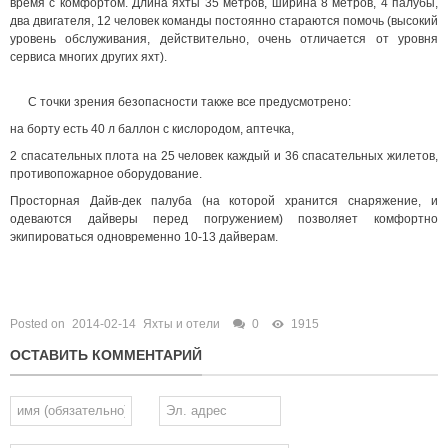
время с комфортом. Длина яхты 35 метров, ширина 8 метров, 4 палубы,
два двигателя, 12 человек команды постоянно стараются помочь (высокий
уровень обслуживания, действительно, очень отличается от уровня
сервиса многих других яхт).
С точки зрения безопасности также все предусмотрено:
на борту есть 40 л баллон с кислородом, аптечка,
2 спасательных плота на 25 человек каждый и 36 спасательных жилетов,
противопожарное оборудование.
Просторная Дайв-дек палуба (на которой хранится снаряжение, и
одеваются дайверы перед погружением) позволяет комфортно
экипироваться одновременно 10-13 дайверам.
Posted on
2014-02-14
Яхты и отели
0
1915
ОСТАВИТЬ КОММЕНТАРИЙ