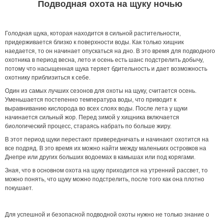
Подводная охота на щуку ночью
Голодная щука, которая находится в сильной растительности,
придерживается близко к поверхности воды. Как только хищник
наедается, то он начинает опускаться на дно. В это время для подводного
охотника в период весна, лето и осень есть шанс подстрелить добычу,
потому что насыщенная щука теряет бдительность и дает возможность
охотнику приблизиться к себе.
Один из самых лучших сезонов для охоты на щуку, считается осень.
Уменьшается постепенно температура воды, что приводит к
выравниванию кислорода во всех слоях воды. После лета у щуки
начинается сильный жор. Перед зимой у хищника включается
биологический процесс, стараясь набрать по больше жиру.
В этот период щуки перестают привередничать и начинают охотится на
все подряд. В это время их можно найти между маленьких островков на
Днепре или других больших водоемах в камышах или под корягами.
Зная, что в основном охота на щуку приходится на утренний рассвет, то
можно понять, что щуку можно подстрелить, после того как она плотно
покушает.
Для успешной и безопасной подводной охоты нужно не только знание о