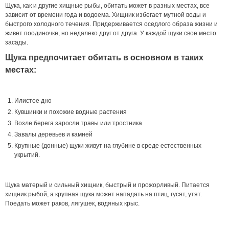
Щука, как и другие хищные рыбы, обитать может в разных местах, все
зависит от времени года и водоема. Хищник избегает мутной воды и
быстрого холодного течения. Придерживается оседлого образа жизни и
живет поодиночке, но недалеко друг от друга. У каждой щуки свое место
засады.
Щука предпочитает обитать в основном в таких
местах:
Илистое дно
Кувшинки и похожие водные растения
Возле берега заросли травы или тростника
Завалы деревьев и камней
Крупные (донные) щуки живут на глубине в среде естественных
укрытий.
Щука матерый и сильный хищник, быстрый и прожорливый. Питается
хищник рыбой, а крупная щука может нападать на птиц, гусят, утят.
Поедать может раков, лягушек, водяных крыс.