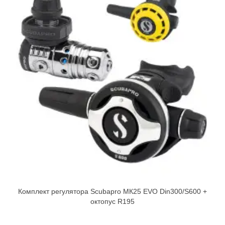
Комплект регулятора Scubapro МК25 EVO Din300/S600 +
октопус R195