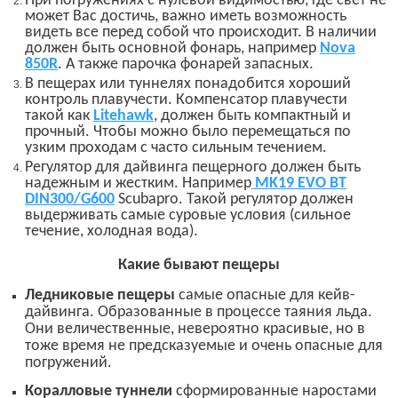
При погружениях с нулевой видимостью, где свет не
может Вас достичь, важно иметь возможность
видеть все перед собой что происходит. В наличии
должен быть основной фонарь, например
Nova
850R
. А также парочка фонарей запасных.
В пещерах или туннелях понадобится хороший
контроль плавучести. Компенсатор плавучести
такой как
Litehawk
, должен быть компактный и
прочный. Чтобы можно было перемещаться по
узким проходам с часто сильным течением.
Регулятор для дайвинга пещерного должен быть
надежным и жестким. Например
MK19 EVO BT
DIN300/G600
Scubapro. Такой регулятор должен
выдерживать самые суровые условия (сильное
течение, холодная вода).
Какие бывают пещеры
Ледниковые пещеры
самые опасные для кейв-
дайвинга. Образованные в процессе таяния льда.
Они величественные, невероятно красивые, но в
тоже время не предсказуемые и очень опасные для
погружений.
Коралловые туннели
сформированные наростами