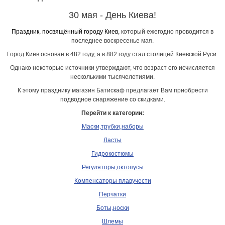
30 мая - День Киева!
П
раздник, посвящённый городу
Киев
,
который ежегодно проводится в
последнее воскресенье
мая
.
Город Киев основан в 482 году, а в 882 году стал столицей Киевской Руси.
Однако некоторые источники утверждают, что возраст его исчисляется
несколькими тысячелетиями.
К этому празднику магазин Батискаф предлагает Вам приобрести
подводное снаряжение со скидками.
Перейти к категории:
Маски,трубки,наборы
Ласты
Гидрокостюмы
Регуляторы,октопусы
Компенсаторы плавучести
Перчатки
Боты,носки
Шлемы