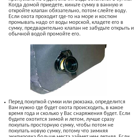
К
огда домой прие
дете,
кин
ьте
сумку в ванную и
откро
йте
клапан
обязательно,
потом
слейте воду
.
Если охота проходит где-то на море и костюм
промывать надо от воды
морской
, кладете его в
сумку, предварительно клапан
не забудьте открыть
и
обычной водой пром
ойте
его.
П
еред покупкой сумки или рюкзака, определится
Вам нужно где будет охота происходить, в какое
время года и сколько у Вас снаряжения будет. Если
будите охотится зимой и летом, лучше сразу
покупать просторную сумку, чтобы потом не
покупать новую сумку, потому что зимняя
экипировка больше места займет чем летняя. Если