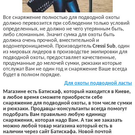
Все снаряжение полностью для подводной охоты
должно перевозится при соблюдении только условий
определенных, не должно не чего утерянным быть,
либо сломанным. Значит сумка для охоты быть
должна очень прочной, вместительной и
водонепроницаемой. Производитель
Cressi Sub
,
один
из мировых лидеров в производстве экипировки для
подводной охоты, предоставляет качественные,
продуманные до мелочей сумки, рюкзаки
которые
отслужат Вам не один год и снаряжение Ваше всегда
будет в полном порядке.
Д
ля
охоты
подводной
ласты
Магазине
есть
Батискаф,
который находится в Киеве,
в любое время сможете приобрести себ
е
снаряжение для подводной охоты, в том числе сумки
и рюкзаки.
Продавцы-консультанты
всегда
помогут
подобрать Вам правильно любую единицу
снаряжения, которая надо Вам.
А так же заказать
можно любой товар магазина который есть в
наличии через сайт Батискафа.
Новой почтой