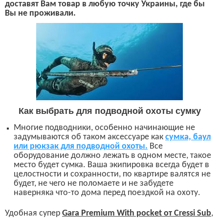
доставят Вам товар в любую точку Украины, где бы
Вы не проживали.
Как выбрать для подводной охоты сумку
М
ногие
подводники
, особенно начинающие не
задумываются об таком аксессуаре как
сумка, баул
или рюкзак для подводной охоты.
Все
оборудование
должно лежать в одном месте, такое
место будет сумка. Ваша экипировка всегда будет в
целостности и сохранности, по квартире валятся не
будет, не чего не поломаете и не забудете
наверняка что-то дома перед поездкой на охоту.
У
добная
супер
Gara Premium With pocket
от
Cressi Sub
,