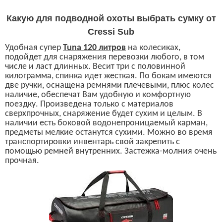
К
акую
для подводной охоты выбрать
сумку от
Cressi Sub
Удобная супер
Tuna 120
литров
на колесиках,
подойдет для снаряжения перевозки любого, в том
числе и ласт длинных. Весит три с половинной
килограмма,
спинка идет жесткая.
По бокам имеются
две ручки,
оснащена ремнями плечевыми, плюс колес
наличие, обеспечат Вам удобную и комфортную
поездку. Произведена только с материалов
сверхпрочных, снаряжение будет сухим и целым. В
наличии есть боковой водонепроницаемый карман,
предметы мелкие останутся сухими. Можно во время
транспортировки инвентарь свой закрепить с
помощью ремней внутренних. Застежка-молния очень
прочная.