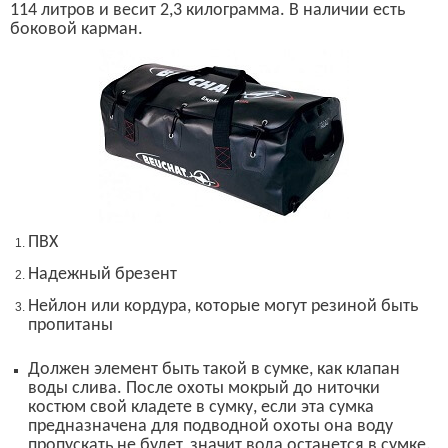
114 литров и весит 2,3 килограмма. В наличии есть
боковой карман.
ПВХ
Надежный брезент
Нейлон или кордура, которые могут резиной быть
пропит
а
ны
Должен элемент быть так
о
й в сумке, как
клапан
воды слива.
После охоты мокрый до ниточки
костюм свой кладете в сумку
, если
эта
сумка
предназначена для подводной охоты она воду
пропускать не будет, значит вода останется в сумке.