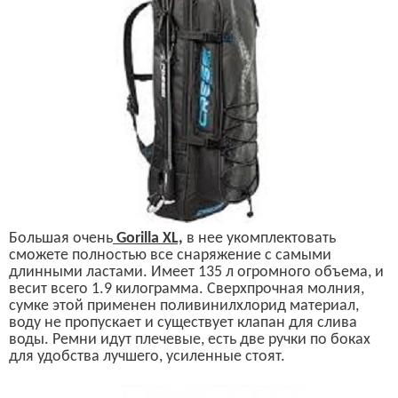
Б
ольшая очень
Gorilla XL,
в нее
укомплектовать
сможете
полностью все снаряжение с самыми
длинными ластами. Имеет 135 л
огромного
объема, и
весит всего 1.9 килограмма. Сверхпрочная молния,
сумк
е этой применен
поливинилхлорид материал,
в
оду не пропускает
и
существует
клапан для слива
воды.
Ремни
идут
плечевые,
есть
две ручки по боках
для удобства
лучшего,
усиленные стоят.