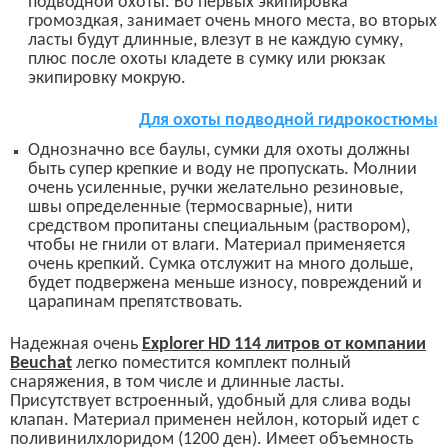
подводной охоты.
Во первых экипировка
громоздкая, занимает очень много места, во вторых
ласты
будут
длинные, влезут в не каждую сумку,
плюс после охоты кладете в сумку или рюкзак
экипировку
мокрую
.
Д
ля
охоты
подводной
гидрокостюмы
Однозначно в
се б
аулы, сумки для охоты должны
быть супер крепкие и
воду не пропускать.
Молнии
очень
усиленные,
ручки
желательно
резиновые,
швы
определенные
(термосварные)
, нити
средством
пропитаны специальным
(раствором)
,
чтобы не гнили от влаги. Материал применяется
очень крепкий.
Сумка отслужит на много дольше,
будет подвержена меньше износу, повреждений и
царапинам препятствовать.
Н
адежная очень
Explorer HD 114
литров от компании
Beuchat
легко поместится комплект полный
снаряжения, в том числе и длинные ласты.
Присутствует встроенный, удобный
для слива воды
клапан. Материал применен нейлон, который идет с
поливинилхлоридом (1200 ден). Имеет объемность