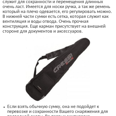
служит для
сохранности
и пере
мещения
длинных
очень
ласт. Имеется для
носки
ручка,
а так же
ремень
который на плечо одевается, его
регулировать можно.
В нижней части сумки есть
с
етка, которая служит
как
вентиляци
я
и
воды отвода.
О
чень прочная
конструкция.
Еще к
арман присутствует на внешней
стороне для документов и аксессуаров.
Е
сли взять обычную сумку, она не подойдет к
перевозке
и
сохранности
Вашего
снаряжения для