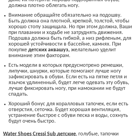
должна плотно облегать ногу.
Внимание обращайте обязательно на подошву.
Быть должна она плотной, крепкой,
толстой,
чтобы
хорош
о стопу защищала. Но при этом должна, Ваши
при плавании и ходьбе не затруднять движения.
Подошва должна быть гибкой, а низ рифленым, для
хорошей устойчивости
в бассейне, камнях. При
покупке
детских аквашуз,
желательно уделит
внимание этим факторам.
Е
сть модели в которых предусмотрено ремешки,
липучки, шнурки, которые помогают лучше ногу
зафиксировать в обуви.
Если есть на пятке петля и
язычок удлиненный, будет легче одевать эту обувь,
лучше фиксировать ногу, при намокании не будут
спадать.
Хороший бонус для коралловых тапочек, если есть
отверстия, сеточка. Будет хорошая вентиляция,
устранение быстрое с обуви песка и воды,
сохнуть
будут очень быстро.
Water Shoes Cressi Sub
детские
, голубые, тапочки