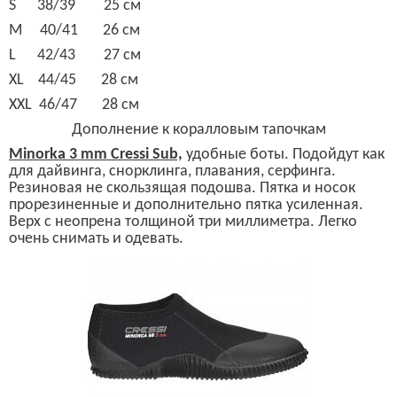
S 38/39 25
см
M 40/41 26
см
L 42/43 27
см
XL 44/45 28
см
XXL 46/47 28
см
Д
ополнение к коралловым тапочкам
Minorka
3
mm Cressi Sub,
удобные боты. Подойдут как
для дайвинга, снорклинга, плавания,
серфинга.
Резиновая не сколь
зящая подошва. Пятка и носок
прорезиненные и дополнительно пятка усиленная.
Верх с неопрена толщиной три миллиметра. Легко
очень снимать и одевать.