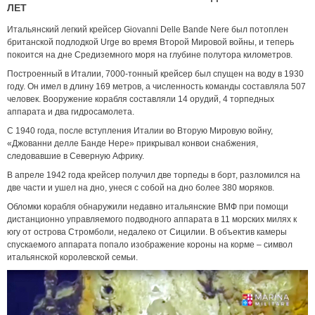
ЛЕТ
Итальянский легкий крейсер Giovanni Delle Bande Nere был потоплен
британской подлодкой Urge во время Второй Мировой войны, и теперь
покоится на дне Средиземного моря на глубине полутора километров.
Построенный в Италии, 7000-тонный крейсер был спущен на воду в 1930
году. Он имел в длину 169 метров, а численность команды составляла 507
человек. Вооружение корабля составляли 14 орудий, 4 торпедных
аппарата и два гидросамолета.
С 1940 года, после вступления Италии во Вторую Мировую войну,
«Джованни делле Банде Нере» прикрывал конвои снабжения,
следовавшие в Северную Африку.
В апреле 1942 года крейсер получил две торпеды в борт, разломился на
две части и ушел на дно, унеся с собой на дно более 380 моряков.
Обломки корабля обнаружили недавно итальянские ВМФ при помощи
дистанционно управляемого подводного аппарата в 11 морских милях к
югу от острова Стромболи, недалеко от Сицилии. В объектив камеры
спускаемого аппарата попало изображение короны на корме – символ
итальянской королевской семьи.