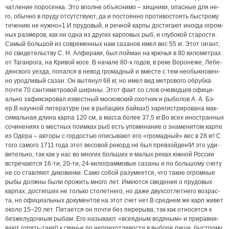
чат­ле­ние по­ро­сен­ка. Это впол­не объяс­ни­мо – хищ­ни­ки, опас­ные для не­
го, обыч­но в пру­ду от­сут­ст­ву­ют, да и по­сто­ян­но про­ти­во­сто­ять быс­т­ро­му
те­че­нию не нуж­но»1.И пру­до­вый, и реч­ной кар­пы дос­ти­га­ют ино­гда ог­ром­
ных раз­ме­ров, как ни од­на из дру­гих кар­по­вых рыб, и глу­бо­кой ста­рос­ти.
Са­мый боль­шой из со­вре­мен­ных нам са­за­нов имел вес 55 кг. Этот ги­гант,
по сви­де­тель­ст­ву С. Н. Алфе­ра­ки, был пой­ман на крю­чья в 80 ки­ло­мет­рах
от Та­ган­ро­га, на Кри­вой ко­се. В на­ча­ле 80-х го­дов, в ре­ке Во­ро­не­же, Ле­бе­
дян­ско­го уез­да, по­пал­ся в не­вод гро­мад­ный и вмес­те с тем не­обык­но­вен­
но урод­ли­вый са­зан. Oн вы­тя­нул 68 кг, но имел вид мет­ро­во­го об­руб­ка
поч­ти 70 сан­ти­мет­ро­вой ши­ри­ны. Этот факт со слов оче­вид­цев офи­ци­
аль­но за­фик­си­ро­вал из­вест­ный мос­ков­ский охот­ник и ры­бо­лов А. А. Бэ­
ер.В на­уч­ной ли­те­ра­ту­ре (не в ры­бац­ких бай­ках!) за­ре­гис­т­ри­ро­ва­на мак­
си­маль­ная дли­на кар­па 120 см, а мас­са бо­лее 37,5 кг.Во всех ино­стран­ных
со­чи­не­ни­ях о мест­ных по­им­ках рыб есть упо­ми­на­ние о зна­ме­ни­том кар­пе
из Оде­ра – ав­то­ры с гор­дос­тью опи­сы­ва­ют его «гро­мад­ный» вес в 28 кг! С
то­го са­мо­го 1711 го­да этот ве­со­вой ре­корд не был пре­взой­ден!И это уди­
ви­тель­но, так как у нас во мно­гих боль­ших и ма­лых ре­ках юж­ной Рос­сии
встре­ча­ют­ся 16-ти, 20-ти, 24-ки­ло­грам­мо­вые са­за­ны и по боль­шо­му сче­ту
не со­ став­ля­ют ди­ко­вин­ки. Са­мо со­бой ра­зу­ме­ет­ся, что та­кие ог­ром­ные
ры­бы дол­ж­ны бы­ли про­жить мно­го лет. Име­ют­ся све­де­ния о пру­до­вых
кар­пах, дос­тиг­ших не толь­ко сто­лет­не­го, но да­же двух­сот­лет­не­го воз­рас­
та, но офи­ци­аль­ных до­ку­мен­тов на этот счет нет.В сред­нем же карп жи­вет
око­ло 15–20 лет. Пи­та­ет­ся он поч­ти без пе­ре­ры­ва, так как от­но­сит­ся к
без­же­лу­доч­ным ры­бам. Его на­зы­ва­ют «все­яд­ным во­дя­ным» и при­рав­ни­
ва­ют (опять-та­ки!) к сви­нье по не­при­хот­ли­вос­ти в вы­бо­ре пи­щи, быс­т­ро­му