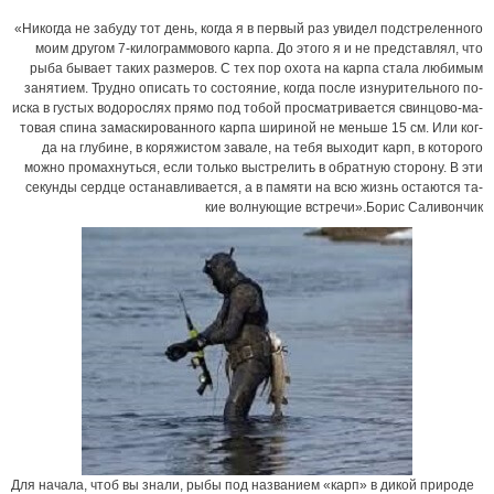
«Ни­ког­да не за­бу­ду тот день, ког­да я в пер­вый раз уви­дел под­стре­лен­но­го
мо­им дру­гом 7-ки­ло­грам­мо­во­го кар­па. До это­го я и не пред­став­лял, что
ры­ба бы­ва­ет та­ких раз­ме­ров. С тех пор охо­та на кар­па ста­ла лю­би­мым
за­ня­ти­ем. Труд­но опи­сать то со­сто­я­ние, ког­да по­сле из­ну­ри­тель­но­го по­
ис­ка в гус­тых во­до­рос­лях пря­мо под то­бой про­смат­ри­ва­ет­ся свин­цо­во-ма­
то­вая спи­на за­мас­ки­ро­ван­но­го кар­па ши­ри­ной не мень­ше 15 см. Или ког­
да на глу­би­не, в ко­ря­жис­том за­ва­ле, на те­бя вы­хо­дит карп, в ко­то­ро­го
мож­но про­мах­нуть­ся, ес­ли толь­ко вы­стре­лить в об­рат­ную сто­ро­ну. В эти
се­кун­ды сер­д­це оста­нав­ли­ва­ет­ся, а в па­мя­ти на всю жизнь оста­ют­ся та­
кие вол­ну­ю­щие встречи».Бо­рис Са­ли­вон­чик
Для на­ча­ла, чтоб вы зна­ли, ры­бы под на­зва­ни­ем «карп» в ди­кой при­ро­де