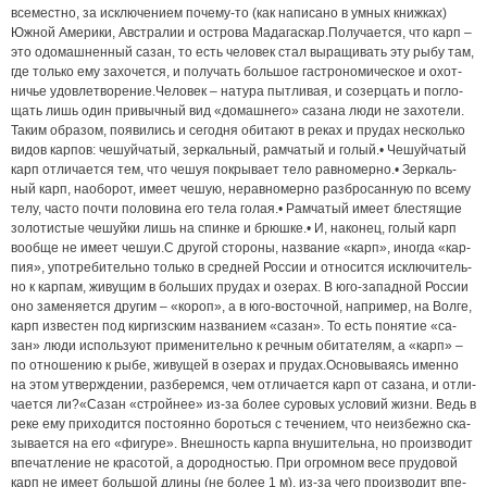
все­мес­т­но, за ис­клю­че­ни­ем по­че­му-то (как на­пи­са­но в ум­ных книж­ках)
Южной Аме­ри­ки, Ав­ст­ра­лии и ос­т­ро­ва Ма­да­гас­кар.По­лу­ча­ет­ся, что карп –
это одо­маш­нен­ный са­зан, то есть че­ло­век стал вы­ра­щи­вать эту ры­бу там,
где толь­ко ему за­хо­чет­ся, и по­лу­чать боль­шое гас­т­ро­но­ми­чес­кое и охот­
ни­чье удов­лет­во­ре­ние.Че­ло­век – на­ту­ра пыт­ли­вая, и со­зер­цать и по­гло­
щать лишь один при­выч­ный вид «до­маш­не­го» са­за­на лю­ди не за­хо­те­ли.
Та­ким об­ра­зом, по­яви­лись и се­го­дня оби­та­ют в ре­ках и пру­дах не­сколь­ко
ви­дов кар­пов: че­шуй­ча­тый, зер­каль­ный, рам­ча­тый и го­лый.• Че­шуй­ча­тый
карп от­ли­ча­ет­ся тем, что че­шуя по­кры­ва­ет те­ло рав­но­мер­но.• Зер­каль­
ный карп, на­обо­рот, име­ет че­шую, не­рав­но­мер­но раз­бро­сан­ную по все­му
те­лу, час­то поч­ти по­ло­ви­на его те­ла го­лая.• Рам­ча­тый име­ет блес­тя­щие
зо­ло­тис­тые че­шуй­ки лишь на спин­ке и брюш­ке.• И, на­ко­нец, го­лый карп
во­об­ще не име­ет че­шуи.С дру­гой сто­ро­ны, на­зва­ние «карп», ино­гда «кар­
пия», упот­ре­би­тель­но толь­ко в сред­ней Рос­сии и от­но­сит­ся ис­клю­чи­тель­
но к кар­пам, жи­ву­щим в боль­ших пру­дах и озе­рах. В юго-за­пад­ной Рос­сии
оно за­ме­ня­ет­ся дру­гим – «ко­роп», а в юго-вос­точ­ной, на­при­мер, на Вол­ге,
карп из­вес­тен под кир­гиз­ским на­зва­ни­ем «са­зан». То есть по­ня­тие «са­
зан» лю­ди ис­поль­зу­ют при­ме­ни­тель­но к реч­ным оби­та­те­лям, а «карп» –
по от­но­ше­нию к ры­бе, жи­ву­щей в озе­рах и пру­дах.Осно­вы­ва­ясь имен­но
на этом утвер­ж­де­нии, раз­бе­рем­ся, чем от­ли­ча­ет­ся карп от са­за­на, и от­ли­
ча­ет­ся ли?«Са­зан «строй­нее» из-за бо­лее су­ро­вых усло­вий жиз­ни. Ведь в
ре­ке ему при­хо­дит­ся по­сто­ян­но бо­роть­ся с те­че­ни­ем, что не­из­беж­но ска­
зы­ва­ет­ся на его «фи­гу­ре». Внеш­ность кар­па вну­ши­тель­на, но про­из­во­дит
впе­чат­ле­ние не кра­со­той, а до­род­нос­тью. При ог­ром­ном ве­се пру­до­вой
карп не име­ет боль­шой дли­ны (не бо­лее 1 м), из-за че­го про­из­во­дит впе­