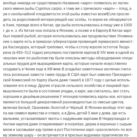
во­об­ще ни­ког­да не су­щес­т­во­ва­ло.На­зва­ние «карп» по­яви­лось из ла­тин­
ско­го име­ни ры­бы Cyprinus carpio, к то­му же с гре­чес­ко­го «карп» – плод, а
уж о не­обы­чай­ной пло­до­ви­тос­ти этой ры­бы из­вес­т­но всем!Если про­сле­
дить за ро­дос­лов­ной ин­те­ре­су­ю­щей нас осо­бы, то кор­ни ее об­на­ру­жат­ся
в Азии, преж­де все­го в Ки­тае, где ры­ба ис­поль­зо­ва­лась в пи­щу уже в 1000
г. до н. э. Из Ки­тая она по­па­ла в Япо­нию, а поз­же и в Евро­пу.В Ки­тае карп
был пер­вой ры­бой, ко­то­рая ис­поль­зо­ва­лась как про­до­воль­ст­вие.Упо­ми­на­
ние о кар­пе есть в при­ка­зах гу­бер­на­то­рам про­вин­ций гер­ман­ско­го ми­нис­т­
ра Кас­си­о­до­ра, ко­то­рый тре­бо­вал, что­бы к сто­лу ко­ро­ля ос­т­го­тов Те­о­до­
ри­ха (в 493–512 го­дах) ре­гу­ляр­но по­став­ля­ли кар­пов.В XIV ве­ке в од­ной из
чеш­ских книг по ры­бо­лов­ст­ву бы­ли опи­са­ны ме­то­ды обо­ру­до­ва­ния спе­ци­
аль­ных пру­дов для вы­ра­щи­ва­ния кар­па, ко­то­рые на­ча­ли ис­кус­ствен­но
соз­да­вать в Че­хии еще в XIII ве­ке.В усадь­бах за­жи­точ­ных ан­г­ли­чан счи­та­
лось рос­ко­шью за­вес­ти та­кие пру­ды.В США карп был за­ве­зен Пре­зи­дент­
ской Ко­мис­си­ей по Кар­пу (бы­ла да­же та­кая!) в 1877 го­ду с це­лью ис­поль­
зо­ва­ния его в пи­щу. Дру­гие от­рас­ли сель­с­ко­го хо­зяй­ст­ва и пи­ще­вой про­
мыш­лен­нос­ти бы­ли в со­сто­я­нии упад­ка, и карп, как счи­та­лось, мог стать
хо­ро­шим и де­шё­вым ре­ше­ни­ем.У япон­цев по­яви­лись кар­пы кои, ко­то­рые
яв­ля­ют­ся боль­шой де­ко­ра­тив­ной раз­но­вид­нос­тью со сме­сью цве­тов,
вклю­чая Бе­лый, Оран­же­во-Зо­ло­той и Чёр­ный. В Япо­нии во­об­ще чтят кар­
па как сим­вол му­жес­т­ва и от­ва­ги, а в День де­тей 5 мая у до­ма, где есть
маль­чи­ки, уста­нав­ли­ва­ют мач­ты с на­дув­ны­ми кар­па­ми.В Ни­дер­лан­дах и
Англии кар­пов да­же от­кар­м­ли­ва­ют в по­гре­бах, дер­жа в кор­зи­нах с сы­рым
мхом и за­со­вы­вая еду пря­мо в рот.По­сте­пен­но карп «рас­се­лил­ся» по все­
му зем­но­му ша­ру – он встре­ча­ет­ся в прес­ных во­до­емах прак­ти­чес­ки по­