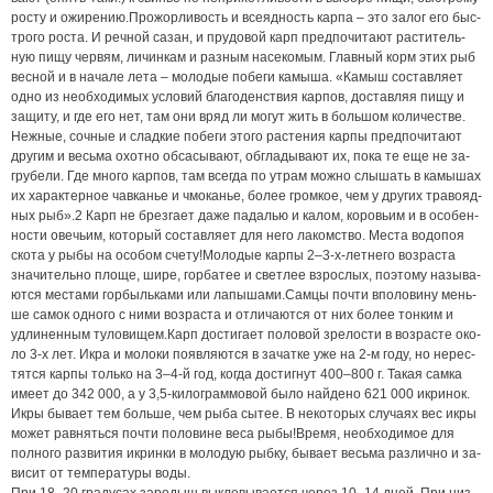
рос­ту и ожи­ре­нию.Про­жор­ли­вость и все­яд­ность кар­па – это за­лог его быс­
т­ро­го рос­та. И реч­ной са­зан, и пру­до­вой карп пред­по­чи­та­ют рас­ти­тель­
ную пи­щу чер­вям, ли­чин­кам и раз­ным на­се­ко­мым. Глав­ный корм этих рыб
вес­ной и в на­ча­ле ле­та – мо­ло­дые по­бе­ги ка­мы­ша. «Ка­мыш со­став­ля­ет
од­но из не­об­хо­ди­мых усло­вий бла­го­ден­ст­вия кар­пов, дос­тав­ляя пи­щу и
за­щи­ту, и где его нет, там они вряд ли мо­гут жить в боль­шом ко­ли­чес­т­ве.
Неж­ные, соч­ные и слад­кие по­бе­ги это­го рас­те­ния кар­пы пред­по­чи­та­ют
дру­гим и весь­ма охот­но об­са­сы­ва­ют, об­г­ла­ды­ва­ют их, по­ка те еще не за­
гру­бе­ли. Где мно­го кар­пов, там всег­да по ут­рам мож­но слы­шать в ка­мы­шах
их ха­рак­тер­ное чав­ка­нье и чмо­ка­нье, бо­лее гром­кое, чем у дру­гих тра­во­яд­
ных рыб».2 Карп не брез­га­ет да­же па­да­лью и ка­лом, ко­ро­вьим и в осо­бен­
нос­ти ове­чьим, ко­то­рый со­став­ля­ет для не­го ла­ком­ст­во. Мес­та во­до­поя
ско­та у ры­бы на осо­бом сче­ту!Мо­ло­дые кар­пы 2–3-х-лет­не­го воз­рас­та
зна­чи­тель­но пло­ще, ши­ре, гор­ба­тее и свет­лее взрос­лых, по­это­му на­зы­ва­
ют­ся мес­та­ми гор­быль­ка­ми или ла­пы­ша­ми.Сам­цы поч­ти впо­ло­ви­ну мень­
ше са­мок од­но­го с ни­ми воз­рас­та и от­ли­ча­ют­ся от них бо­лее тон­ким и
удли­нен­ным ту­ло­ви­щем.Карп дос­ти­га­ет по­ло­вой зре­лос­ти в воз­рас­те око­
ло 3-х лет. Икра и мо­ло­ки по­яв­ля­ют­ся в за­чат­ке уже на 2-м го­ду, но не­рес­
тят­ся кар­пы толь­ко на 3–4-й год, ког­да дос­тиг­нут 400–800 г. Та­кая сам­ка
име­ет до 342 000, а у 3,5-ки­ло­грам­мо­вой бы­ло най­де­но 621 000 ик­ри­нок.
Икры бы­ва­ет тем боль­ше, чем ры­ба сы­тее. В не­ко­то­рых слу­ча­ях вес ик­ры
мо­жет рав­нять­ся поч­ти по­ло­ви­не ве­са ры­бы!Вре­мя, не­об­хо­ди­мое для
пол­но­го раз­ви­тия ик­рин­ки в мо­ло­дую рыб­ку, бы­ва­ет весь­ма раз­лич­но и за­
ви­сит от тем­пе­ра­ту­ры во­ды.