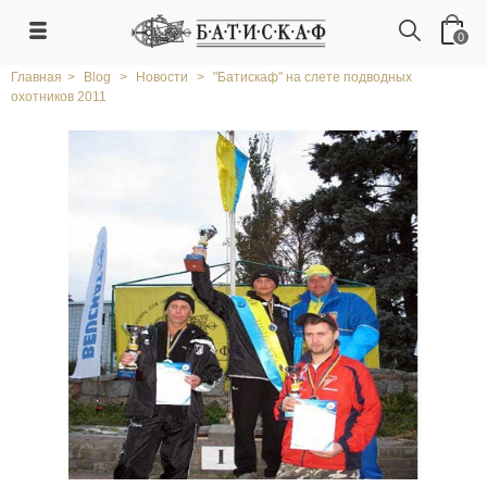
0
Главная
>
Blog
>
Новости
>
"Батискаф" на слете подводных
охотников 2011