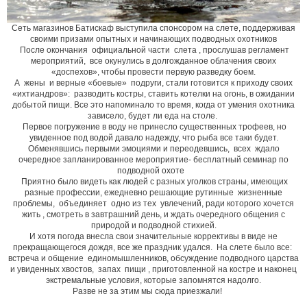
Сеть магазинов Батискаф выступила спонсором на слете, поддерживая
своими призами
опытных и начинающих подводных охотников
После окончания официальной части слета , прослушав регламент
мероприятий, все окунулись в долгожданное облачения своих
«доспехов», чтобы провести первую разведку боем.
А жены и верные «боевые» подруги, стали готовится к приходу своих
«ихтиандров»: разводить костры, ставить котелки на огонь, в ожидании
добытой пищи. Все это напоминало то время, когда от умения
охотника
зависело, будет ли еда на столе.
Первое погружение в воду не принесло существенных трофеев, но
увиденное под водой давало надежду,
что рыба все таки будет.
Обменявшись первыми эмоциями и переодевшись, всех ждало
очередное
запланированное мероприятие- бесплатный семинар по
подводной охоте
Приятно было видеть как людей с разных уголков страны, имеющих
разные профессии, ежедневно решающие рутинные жизненные
проблемы, объединяет одно из тех увлечений, ради которого
хочется
жить , смотреть в завтрашний день, и ждать очередного общения
с
природой и подводной стихией.
И хотя погода внесла свои значительные коррективы в виде не
прекращающегося дождя, все же праздник
удался. На слете было все:
встреча и общение единомышленников, обсуждение подводного царства
и
увиденных хвостов, запах пищи , приготовленной на костре и наконец
экстремальные условия,
которые запомнятся надолго.
Разве не за этим мы сюда приезжали!