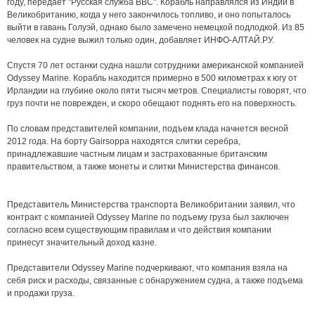
году, передает "Русская служба ВВС". Корабль направлялся из Индии в
Великобританию, когда у него закончилось топливо, и оно попыталось
выйти в гавань Голуэй, однако было замечено немецкой подлодкой. Из 85
человек на судне выжил только один, добавляет ИНФО-АЛТАЙ.РУ.
Спустя 70 лет останки судна нашли сотрудники американской компанией
Odyssey Marine. Корабль находится примерно в 500 километрах к югу от
Ирландии на глубине около пяти тысяч метров. Специалисты говорят, что
груз почти не поврежден, и скоро обещают поднять его на поверхность.
По словам представителей компании, подъем клада начнется весной
2012 года. На борту Gairsoppa находятся слитки серебра,
принадлежавшие частным лицам и застрахованные британским
правительством, а также монеты и слитки Министерства финансов.
Представитель Министерства транспорта Великобритании заявил, что
контракт с компанией Odyssey Marine по подъему груза был заключен
согласно всем существующим правилам и что действия компании
принесут значительный доход казне.
Представители Odyssey Marine подчеркивают, что компания взяла на
себя риск и расходы, связанные с обнаружением судна, а также подъема
и продажи груза.