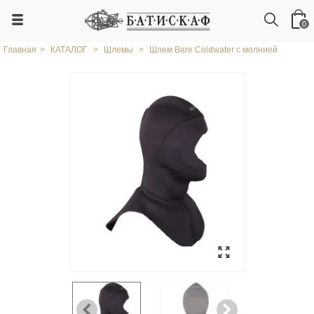
0
Главная
>
КАТАЛОГ
>
Шлемы
>
Шлем Bare Coldwater с молнией