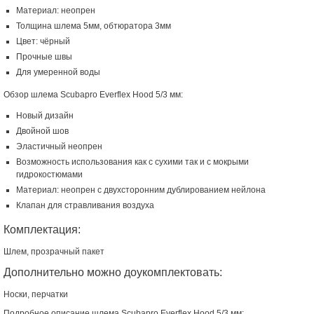
Материал: неопрен
Толщина шлема 5мм, обтюратора 3мм
Цвет: чёрный
Прочные швы
Для умеренной воды
Обзор шлема Scubapro Everflex Hood 5/3 мм:
Новый дизайн
Двойной шов
Эластичный неопрен
Возможность использования как с сухими так и с мокрыми
гидрокостюмами
Материал: неопрен с двухсторонним дублированием нейлона
Клапан для стравливания воздуха
Комплектация:
Шлем, прозрачный пакет
Дополнительно можно доукомплектовать:
Носки, перчатки
Подробное описание шлема Scubapro Everflex Hood 5/3 мм: