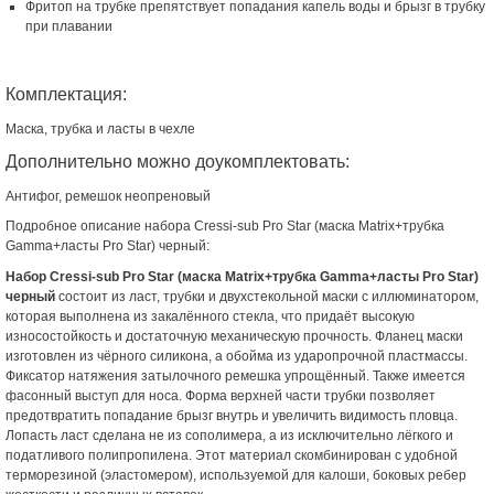
Фритоп на трубке препятствует попадания капель воды и брызг в трубку
при плавании
Комплектация:
Маска, трубка и ласты в чехле
Дополнительно можно доукомплектовать:
Антифог, ремешок неопреновый
Подробное описание набора Cressi-sub Pro Star (маска Matrix+трубка
Gamma+ласты Pro Star) черный:
Набор Cressi-sub Pro Star (маска Matrix+трубка Gamma+ласты Pro Star)
черный
состоит из ласт, трубки и двухстекольной маски с иллюминатором,
которая выполнена из закалённого стекла, что придаёт высокую
износостойкость и достаточную механическую прочность. Фланец маски
изготовлен из чёрного силикона, а обойма из ударопрочной пластмассы.
Фиксатор натяжения затылочного ремешка упрощённый. Также имеется
фасонный выступ для носа. Форма верхней части трубки позволяет
предотвратить попадание брызг внутрь и увеличить видимость пловца.
Лопасть ласт сделана не из сополимера, а из исключительно лёгкого и
податливого полипропилена. Этот материал скомбинирован с удобной
терморезиной (эластомером), используемой для калоши, боковых ребер