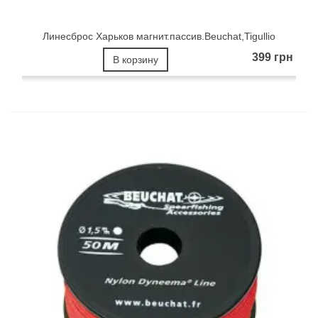
Линесброс Харьков магнит.пассив.Beuchat,Tigullio
399 грн
В корзину