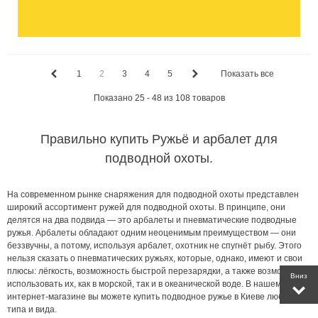
1
2
3
4
5
Показать все
Показано 25 - 48 из 108 товаров
Правильно купить Ружьё и арбалет для
подводной охоты.
На современном рынке снаряжения для подводной охоты представлен
широкий ассортимент ружей для подводной охоты. В принципе, они
делятся на два подвида — это арбалеты и пневматические подводные
ружья. Арбалеты обладают одним неоценимым преимуществом — они
беззвучны, а потому, используя арбалет, охотник не спугнёт рыбу. Этого
нельзя сказать о пневматических ружьях, которые, однако, имеют и свои
плюсы: лёгкость, возможность быстрой перезарядки, а также возможность
Вниз
использовать их, как в морской, так и в океанической воде. В нашем
интернет-магазине вы можете купить подводное ружье в Киеве любого
типа и вида.