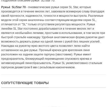
Подробное описание ружья SL/Star 70:
Ружьё SL/Star 70
- пневматические ружья серии SL Star, которые
производятся в течение многих лет, завоевали всемирную славу благодаря
своей прочности, надежности, точности и мощности выстрела. Различные
модели этой серии аналогичны соответствующим моделям серии SL,
отличается от "SL" только отсутствием регулятора мощности. Ружья
линейки SL Star постоянно дорабатываются в течение многих лет и
являются необычайно легкими, простыми в использовании, в том числе при
быстрой стрельбе навскидку. Удобная анатомическая форма рукоятки дает
возможность держать ружье на одной линии с рукой без лишних усилий.
Накладка на рукоятку ярко-желтого цвета позволяет легко найти
оставленное на дне ружье. Прочный крючок для крепления линя
расположен на заднем зацепе гарпуна (хвостовике). Ружье имеет
предохранитель, блокирующий перемещение спускового крючка и
активизирующий линесбрасыватель. Ружье SL укомплектовано стальным
гарпуном диаметром 8 мм с резьбовым наконечником.
СОПУТСТВУЮЩИЕ ТОВАРЫ