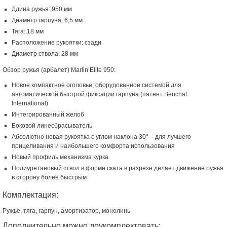
Длина ружья: 950 мм
Диаметр гарпуна: 6,5 мм
Тяга: 18 мм
Расположение рукоятки: сзади
Диаметр ствола: 28 мм
Обзор ружья (арбалет) Marlin Elite 950:
Новое компактное оголовье, оборудованное системой для
автоматической быстрой фиксации гарпуна (патент Beuchat
International)
Интегрированный желоб
Боковой линесбрасыватель
Абсолютно новая рукоятка с углом наклона 30° – для лучшего
прицеливания и наибольшего комфорта использования
Новый профиль механизма курка
Полиуретановый ствол в форме ската в разрезе делает движение ружья
в сторону более быстрым
Комплектация:
Ружьё, тяга, гарпун, амортизатор, монолинь
Дополнительно можно доукомплектовать: