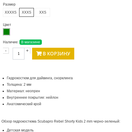
Размер
XXXXS
XXXS
XXS
Цвет
Наличие:
В магазине
-
+
В КОРЗИНУ
Гидрокостюм для дайвинга, снорклинга
Толщина: 2 мм
Материал: неопрен
Внутреннее покрытие: нейлон
Анатомический крой
Обзор гидрокостюма Scubapro Rebel Shorty Kids 2 mm черно-зеленый:
Детская модель