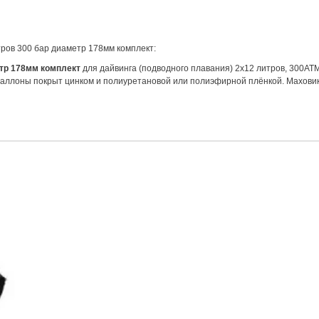
тров 300 бар диаметр 178мм комплект:
етр 178мм комплект
для дайвинга (подводного плавания) 2х12 литров, 300АТ
баллоны покрыт цинком и полиуретановой или полиэфирной плёнкой. Маховики