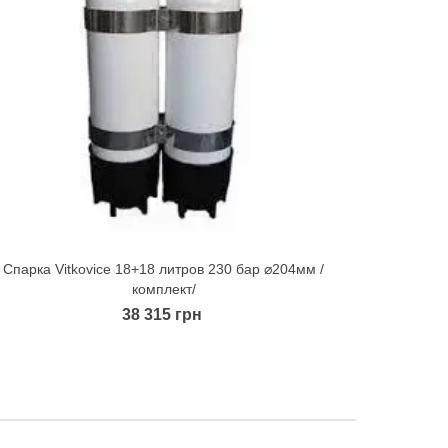
Спарка Vitkovice 18+18 литров 230 бар ⌀204мм /
Баллон
Quick view
комплект/
38 315 грн