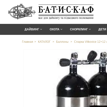
ДАЙВИНГ
ОХОТА
СНОРКЛИНГ
ДЕТИ
Главная
>
КАТАЛОГ
>
Баллоны
>
Спарка Vitkovice 12+12