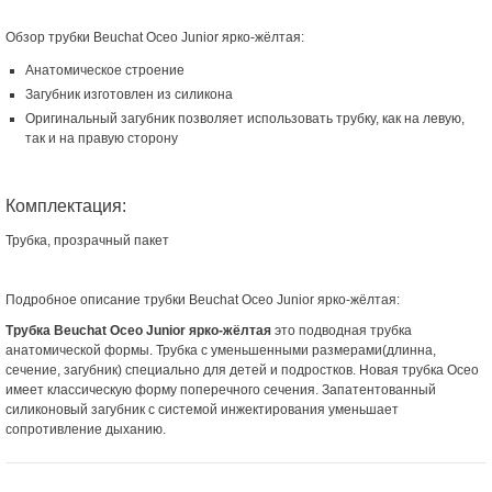
Обзор трубки Beuchat Oceo Junior ярко-жёлтая:
Анатомическое строение
Загубник изготовлен из силикона
Оригинальный загубник позволяет использовать трубку, как на левую,
так и на правую сторону
Комплектация:
Трубка, прозрачный пакет
Подробное описание трубки Beuchat Oceo Junior ярко-жёлтая:
Трубка Beuchat Oceo Junior ярко-жёлтая
это подводная трубка
анатомической формы. Трубка с уменьшенными размерами(длинна,
сечение, загубник) специально для детей и подростков. Новая трубка Oceo
имеет классическую форму поперечного сечения. Запатентованный
силиконовый загубник с системой инжектирования уменьшает
сопротивление дыханию.