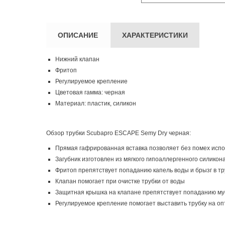
ОПИСАНИЕ
ХАРАКТЕРИСТИКИ
Нижний клапан
Фритоп
Регулируемое крепление
Цветовая гамма: черная
Материал: пластик, силикон
Обзор трубки Scubapro ESCAPE Semy Dry черная:
Прямая гафрированная вставка позволяет без помех испол
Загубник изготовлен из мягкого гипоаллергенного силико
Фритоп препятствует попаданию капель воды и брызг в тр
Клапан помогает при очистке трубки от воды
Защитная крышка на клапане препятствует попаданию мусор
Регулируемое крепление помогает выставить трубку на оп