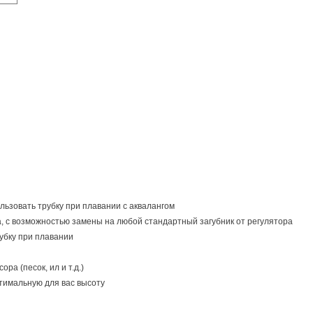
ьзовать трубку при плавании с аквалангом
на, с возможностью замены на любой стандартный загубник от регулятора
убку при плавании
а (песок, ил и т.д.)
тимальную для вас высоту