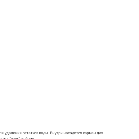
ля удаления остатков воды. Внутри находится карман для
ить "паук" в сборе.