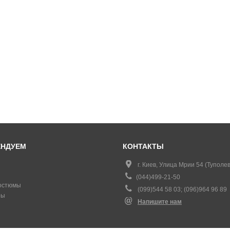
ЕНДУЕМ
КОНТАКТЫ
г. Киев, Улица Мрии 54 (Туполев
(044)499-21-50
остюмы
(099)544 58 03; (096)964 96 89
ры
Напишите нам