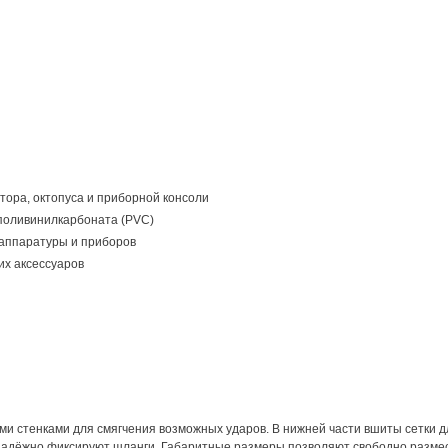
тора, октопуса и приборной консоли
 поливинилкарбоната (PVC)
 аппаратуры и приборов
их аксессуаров
ми стенками для смягчения возможных ударов. В нижней части вшиты сетки д
и надёжно фиксируют шланги. Габаритные размеры позволяют свободно размест