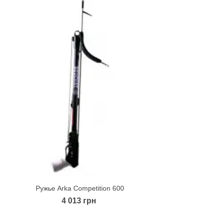
Ружье Arka Competition 600
Ру
Quick view
4 013 грн