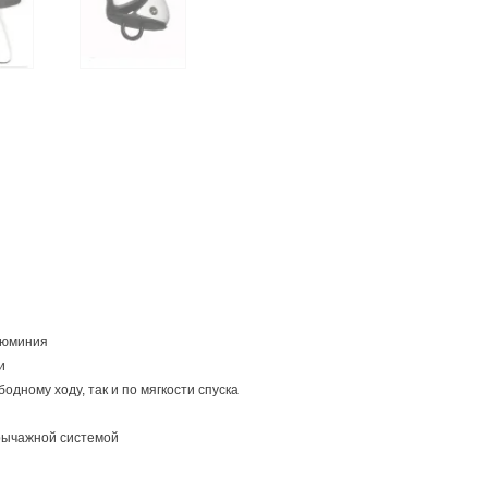
люминия
и
одному ходу, так и по мягкости спуска
рычажной системой