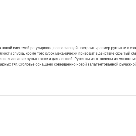
 новой системой регулировки, позволяющей настроить размер рукоятки в соо
мягкости спуска, кроме того курок механически приводит в действие скрытый 
использование ружья также и для левшей. Рукоятки изготовлены из мягкого 
и парных тяг. Оголовье оснащено совершенно новой запатентованной рычажной