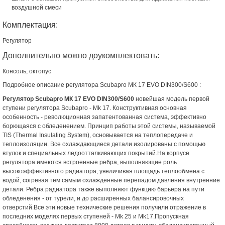
воздушной смеси
Комплектация:
Регулятор
Дополнительно можно доукомплектовать:
Консоль, октопус
Подробное описание регулятора Scubapro МК 17 EVO DIN300/S600 :
Регулятор Scubapro МК 17 EVO DIN300/S600
новейшая модель первой
ступени регулятора Scubapro - Mk 17. Конструктивная основная
особенность - революционная запатентованная система, эффективно
борющаяся с обледенением. Принцип работы этой системы, называемой
TIS (Thermal Insulating System), основывается на теплопередаче и
теплоизоляции. Все охлаждающиеся детали изолированы с помощью
втулок и специальных ледоотталкивающих покрытий.На корпусе
регулятора имеются встроенные ребра, выполняющие роль
высокоэффективного радиатора, увеличивая площадь теплообмена с
водой, согревая тем самым охлажденные перепадом давления внутренние
детали. Ребра радиатора также выполняют функцию барьера на пути
обледенения - от турели, и до расширенных балансировочных
отверстий.Все эти новые технические решения получили отражение в
последних моделях первых ступеней - Mk 25 и Mk17.Пропускная