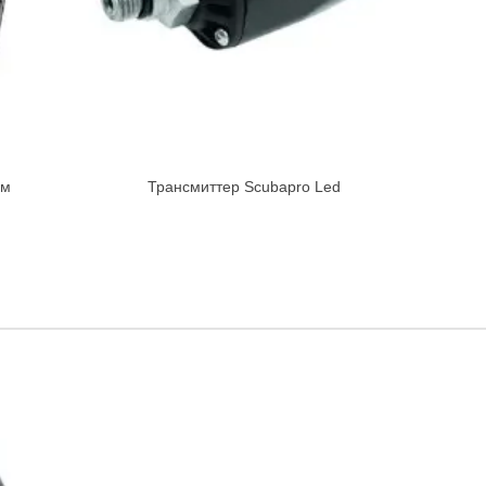
ом
Трансмиттер Scubapro Led
Quick view