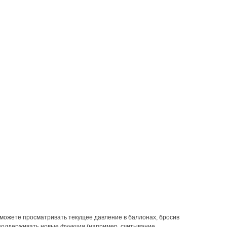
сможете просматривать текущее давление в баллонах, бросив
 поддерживать новые функции (например, считывание