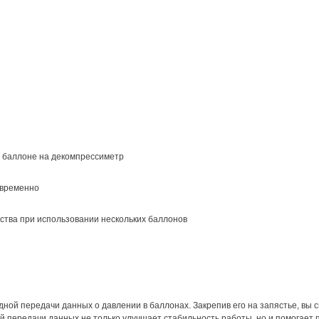
 баллоне на декомпрессиметр
овременно
ства при использовании нескольких баллонов
ной передачи данных о давлении в баллонах. Закрепив его на запястье, вы 
ой передачи данных не только улучшает стабильность работы, но и помогает