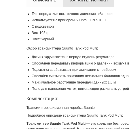
Тип: передатчик остаточного давления в баллоне
Используется с прибором Suunto EON STEEL
С подсветкой
Вес: 103 гр
Цвет: чёрный
Обзор трансмиттера Suunto Tank Pod Multi:
Датчик вкручивается в первую ступень регулятора
Способнен передавать информацию о давлении воздуха в
Подсветка срабатывает при активации с прибором
Способен считывать показания нескольких баллонов одн
Максимальное расстояние передачи данных: 1,8 м
Поле для нанесения меток, помогающее различать устрой
Комплектация:
Трансмиттер, фирменная коробка Suunto
Подробное описание трансмиттера Suunto Tank Pod Multi:
Трансмиттер Suunto Tank Pod Multi
— это средство беспровод
всего один взгляд на дисплей. Надежная технология цифров