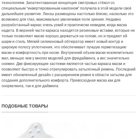
технологиям. Запатентованная концепция смотровых стёкол со
специальным “инвертированным наклоном” получила в этой модели своё
дальнейшее развитие. Линзы размещены настолько близко, насколько это
возможно для глаз, максимально увеличивая поле зрения. Недавно
разработанный каркас очень узкий и практически невидим, когда маска
надета. В верхней части каркаса находятся резиновые вставки, которые не
только позволяют маске хорошо держаться на голове, но и придают ей
шарм и стиль. Мягкий силиконовый обтюратор имеет новый контур и
широкую полосу уплотнения, что обеспечивает лучшую герметизацию
маски и комфортность при носке. Внутренний объем маски исключительно
мал, меньше чем у многих моделей для фридайвинга, а вес значительно
снижен. Две фиксирующие застежки являются частью каркаса маски и
позволяют быстро и точно отрегулировать затылочный ремень. Последний
имеет обновленный дизайн с расширением ремня в области затылка для
создания дополнительного комфорта. Превосходная маска как для
сноркелинга, так и для дайвинга.
ПОДОБНЫЕ ТОВАРЫ